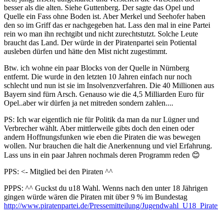
besser als die alten. Siehe Guttenberg. Der sagte das Opel und
Quelle ein Fass ohne Boden ist. Aber Merkel und Seehofer haben
den so im Griff das er nachgegeben hat. Lass den mal in eine Partei
rein wo man ihn rechtgibt und nicht zurechtstutzt. Solche Leute
braucht das Land. Der würde in der Piratenpartei sein Potiental
ausleben dürfen und hätte den Mist nicht zugestimmt.
Btw. ich wohne ein paar Blocks von der Quelle in Nürnberg
entfernt. Die wurde in den letzten 10 Jahren einfach nur noch
schlecht und nun ist sie im Insolvenzverfahren. Die 40 Millionen aus
Bayern sind fürn Arsch. Genauso wie die 4,5 Milliarden Euro für
Opel..aber wir dürfen ja net mitreden sondern zahlen....
PS: Ich war eigentlich nie für Politik da man da nur Lügner und
Verbrecher wählt. Aber mittlerweile gibts doch den einen oder
andern Hoffnungsfunken wie eben die Piraten die was bewegen
wollen. Nur brauchen die halt die Anerkennung und viel Erfahrung.
Lass uns in ein paar Jahren nochmals deren Programm reden 😊
PPS: <- Mitglied bei den Piraten ^^
PPPS: ^^ Guckst du u18 Wahl. Wenns nach den unter 18 Jährigen
gingen würde wären die Piraten mit über 9 % im Bundestag
http://www.piratenpartei.de/Pressemitteilung/Jugendwahl_U18_Pira