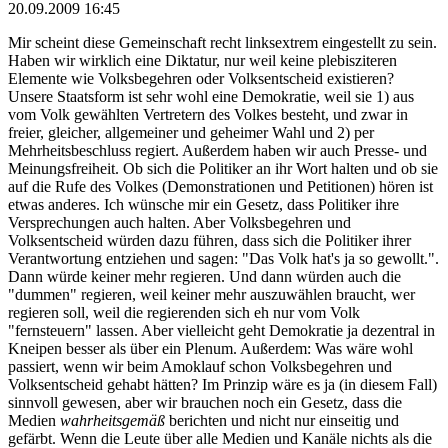
20.09.2009 16:45
Mir scheint diese Gemeinschaft recht linksextrem eingestellt zu sein.
Haben wir wirklich eine Diktatur, nur weil keine plebisziteren
Elemente wie Volksbegehren oder Volksentscheid existieren?
Unsere Staatsform ist sehr wohl eine Demokratie, weil sie 1) aus
vom Volk gewählten Vertretern des Volkes besteht, und zwar in
freier, gleicher, allgemeiner und geheimer Wahl und 2) per
Mehrheitsbeschluss regiert. Außerdem haben wir auch Presse- und
Meinungsfreiheit. Ob sich die Politiker an ihr Wort halten und ob sie
auf die Rufe des Volkes (Demonstrationen und Petitionen) hören ist
etwas anderes. Ich wünsche mir ein Gesetz, dass Politiker ihre
Versprechungen auch halten. Aber Volksbegehren und
Volksentscheid würden dazu führen, dass sich die Politiker ihrer
Verantwortung entziehen und sagen: "Das Volk hat's ja so gewollt.".
Dann würde keiner mehr regieren. Und dann würden auch die
"dummen" regieren, weil keiner mehr auszuwählen braucht, wer
regieren soll, weil die regierenden sich eh nur vom Volk
"fernsteuern" lassen. Aber vielleicht geht Demokratie ja dezentral in
Kneipen besser als über ein Plenum. Außerdem: Was wäre wohl
passiert, wenn wir beim Amoklauf schon Volksbegehren und
Volksentscheid gehabt hätten? Im Prinzip wäre es ja (in diesem Fall)
sinnvoll gewesen, aber wir brauchen noch ein Gesetz, dass die
Medien
wahrheitsgemäß
berichten und nicht nur einseitig und
gefärbt. Wenn die Leute über alle Medien und Kanäle nichts als die