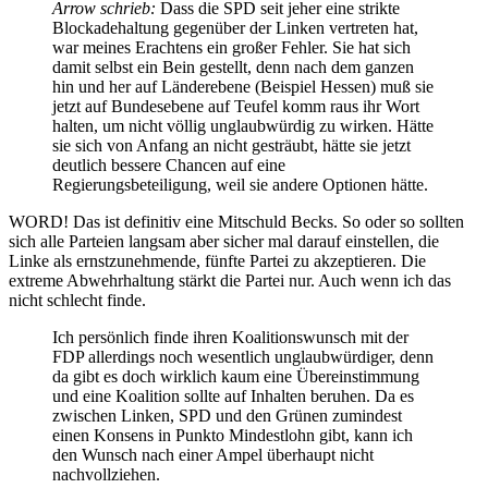
Arrow schrieb:
Dass die SPD seit jeher eine strikte
Blockadehaltung gegenüber der Linken vertreten hat,
war meines Erachtens ein großer Fehler. Sie hat sich
damit selbst ein Bein gestellt, denn nach dem ganzen
hin und her auf Länderebene (Beispiel Hessen) muß sie
jetzt auf Bundesebene auf Teufel komm raus ihr Wort
halten, um nicht völlig unglaubwürdig zu wirken. Hätte
sie sich von Anfang an nicht gesträubt, hätte sie jetzt
deutlich bessere Chancen auf eine
Regierungsbeteiligung, weil sie andere Optionen hätte.
WORD! Das ist definitiv eine Mitschuld Becks. So oder so sollten
sich alle Parteien langsam aber sicher mal darauf einstellen, die
Linke als ernstzunehmende, fünfte Partei zu akzeptieren. Die
extreme Abwehrhaltung stärkt die Partei nur. Auch wenn ich das
nicht schlecht finde.
Ich persönlich finde ihren Koalitionswunsch mit der
FDP allerdings noch wesentlich unglaubwürdiger, denn
da gibt es doch wirklich kaum eine Übereinstimmung
und eine Koalition sollte auf Inhalten beruhen. Da es
zwischen Linken, SPD und den Grünen zumindest
einen Konsens in Punkto Mindestlohn gibt, kann ich
den Wunsch nach einer Ampel überhaupt nicht
nachvollziehen.