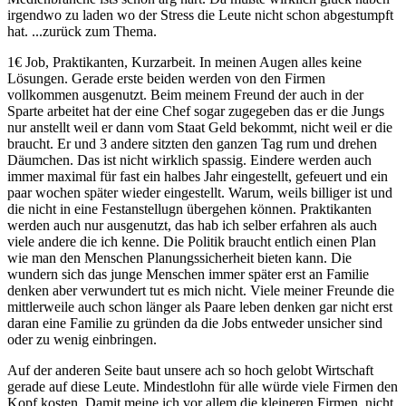
irgendwo zu laden wo der Stress die Leute nicht schon abgestumpft
hat. ...zurück zum Thema.
1€ Job, Praktikanten, Kurzarbeit. In meinen Augen alles keine
Lösungen. Gerade erste beiden werden von den Firmen
vollkommen ausgenutzt. Beim meinem Freund der auch in der
Sparte arbeitet hat der eine Chef sogar zugegeben das er die Jungs
nur anstellt weil er dann vom Staat Geld bekommt, nicht weil er die
braucht. Er und 3 andere sitzten den ganzen Tag rum und drehen
Däumchen. Das ist nicht wirklich spassig. Eindere werden auch
immer maximal für fast ein halbes Jahr eingestellt, gefeuert und ein
paar wochen später wieder eingestellt. Warum, weils billiger ist und
die nicht in eine Festanstellugn übergehen können. Praktikanten
werden auch nur ausgenutzt, das hab ich selber erfahren als auch
viele andere die ich kenne. Die Politik braucht entlich einen Plan
wie man den Menschen Planungssicherheit bieten kann. Die
wundern sich das junge Menschen immer später erst an Familie
denken aber verwundert tut es mich nicht. Viele meiner Freunde die
mittlerweile auch schon länger als Paare leben denken gar nicht erst
daran eine Familie zu gründen da die Jobs entweder unsicher sind
oder zu wenig einbringen.
Auf der anderen Seite baut unsere ach so hoch gelobt Wirtschaft
gerade auf diese Leute. Mindestlohn für alle würde viele Firmen den
Kopf kosten. Damit meine ich vor allem die kleineren Firmen, nicht