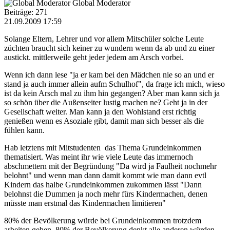
Global Moderator
Beiträge: 271
21.09.2009 17:59
Solange Eltern, Lehrer und vor allem Mitschüler solche Leute
züchten braucht sich keiner zu wundern wenn da ab und zu einer
austickt. mittlerweile geht jeder jedem am Arsch vorbei.
Wenn ich dann lese "ja er kam bei den Mädchen nie so an und er
stand ja auch immer allein aufm Schulhof", da frage ich mich, wieso
ist da kein Arsch mal zu ihm hin gegangen? Aber man kann sich ja
so schön über die Außenseiter lustig machen ne? Geht ja in der
Gesellschaft weiter. Man kann ja den Wohlstand erst richtig
genießen wenn es Asoziale gibt, damit man sich besser als die
fühlen kann.
Hab letztens mit Mitstudenten das Thema Grundeinkommen
thematisiert. Was meint ihr wie viele Leute das immernoch
abschmettern mit der Begründung "Da wird ja Faulheit nochmehr
belohnt" und wenn man dann damit kommt wie man dann evtl
Kindern das halbe Grundeinkommen zukommen lässt "Dann
belohnst die Dummen ja noch mehr fürs Kindermachen, denen
müsste man erstmal das Kindermachen limitieren"
80% der Bevölkerung würde bei Grundeinkommen trotzdem
arbeiten gehen. 80% der Bevölkerung denkt alle anderen würden