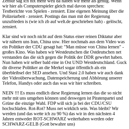
Zensur sag ich nix mehr weil da haben wir mehr als genug. Wenn
wir hier als Computerspieler gleich mal davon sprechen:
Testberichte von Spielen - zensiert. Eine eigenen Meinung über die
Polizeiarbeit - zensiert. Postings das man mit der Regierung
unzufrieden is (wie ich zb auf welt.de geschrieben hab) - gelöscht,
zensiert.
Klar sind wir noch nicht auf dem Status einer reinen Diktatur aber
wir nähern uns Iran, China usw. Hier nochmals aus dem Video was
ein Politiker der CDU gesagt hat: "Man müsse von China lernen" -
großes Kino. Was haben wir Westdeutschen die Ostdeutschen net
verstanden das die sich gegen die Politik der DDR gewehrt haben.
Nun haben wir selber bald eine in Ost UND Westdeutschland. Guck
dir diverse Politiker an die Merkel sogar öffentlich als ein
überbleibsel der SED ansehen. Und Stasi 2.0 haben wir auch dank
der Videoüberwachung, Datenspeicherung und Abhörung unserer
Telefon, Handys oder auch das was wir hier schreiben.
NEIN !!! Es muss endlich diese Regierung lernen das die so nicht
mehr mit uns umgehen können und deswegen ist Piratenpartei und
Grüne die einzige Wahl. FDP will sich ja bei der CDU/CSU
hochschlafen. Rot-Rot? Muss net wirklich sein. Was bleibt? Wir
werden (und das wette ich zu 90 %) das wir in den nächsten 4
Jahren entweder ROT-SCHWARZ weiterhaben werden oder
SCHWARZ-GELB (Gott bewahre uns)