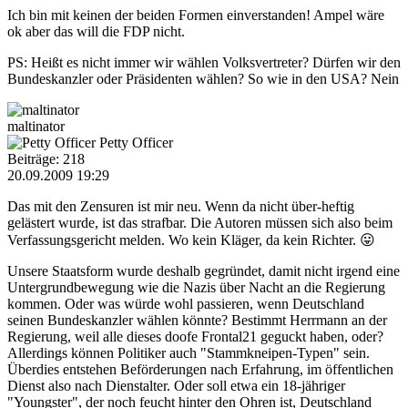
Ich bin mit keinen der beiden Formen einverstanden! Ampel wäre
ok aber das will die FDP nicht.
PS: Heißt es nicht immer wir wählen Volksvertreter? Dürfen wir den
Bundeskanzler oder Präsidenten wählen? So wie in den USA? Nein
maltinator
Petty Officer
Beiträge: 218
20.09.2009 19:29
Das mit den Zensuren ist mir neu. Wenn da nicht über-heftig
gelästert wurde, ist das strafbar. Die Autoren müssen sich also beim
Verfassungsgericht melden. Wo kein Kläger, da kein Richter. 😛
Unsere Staatsform wurde deshalb gegründet, damit nicht irgend eine
Untergrundbewegung wie die Nazis über Nacht an die Regierung
kommen. Oder was würde wohl passieren, wenn Deutschland
seinen Bundeskanzler wählen könnte? Bestimmt Herrmann an der
Regierung, weil alle dieses doofe Frontal21 geguckt haben, oder?
Allerdings können Politiker auch "Stammkneipen-Typen" sein.
Überdies entstehen Beförderungen nach Erfahrung, im öffentlichen
Dienst also nach Dienstalter. Oder soll etwa ein 18-jähriger
"Youngster", der noch feucht hinter den Ohren ist, Deutschland