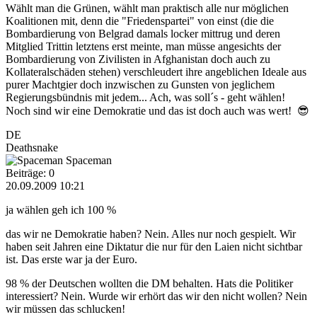
Wählt man die Grünen, wählt man praktisch alle nur möglichen
Koalitionen mit, denn die "Friedenspartei" von einst (die die
Bombardierung von Belgrad damals locker mittrug und deren
Mitglied Trittin letztens erst meinte, man müsse angesichts der
Bombardierung von Zivilisten in Afghanistan doch auch zu
Kollateralschäden stehen) verschleudert ihre angeblichen Ideale aus
purer Machtgier doch inzwischen zu Gunsten von jeglichem
Regierungsbündnis mit jedem... Ach, was soll´s - geht wählen!
Noch sind wir eine Demokratie und das ist doch auch was wert! 😎
DE
Deathsnake
Spaceman
Beiträge: 0
20.09.2009 10:21
ja wählen geh ich 100 %
das wir ne Demokratie haben? Nein. Alles nur noch gespielt. Wir
haben seit Jahren eine Diktatur die nur für den Laien nicht sichtbar
ist. Das erste war ja der Euro.
98 % der Deutschen wollten die DM behalten. Hats die Politiker
interessiert? Nein. Wurde wir erhört das wir den nicht wollen? Nein
wir müssen das schlucken!