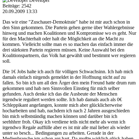
Developer
Beiträge: 2542
20.09.2009 13:33
Das wir eine "Zuschauer-Demoktraie" habe ist mir auch schon in
den Sinn gekommen. Die Partein gehen gerne über Wahlergebnisse
hinweg und machen Koalitionen und Kompromisse wo es geht. Nur
für den Machterhalt oder halt die Möglichkeit an die Macht zu
kommen. Vielleicht sollte man es so machen das einfach immer die
drei stärksten Partein regieren müssen. Keine Auswahl bei den
Koalitionspartnern, das Volk hat gewählt und bestimmt wer regieren
soll.
Die 1€ Jobs halte ich auch für völligen Schwachsinn. Ich hab mich
damals einfach nirgends gemeldet in der Hoffnung nicht auf zu
fallen. So bin ich um all den Ärger den mein Freund hatte drum rum
gekommen und hab nen Sinnvollen Einstieg für mich selber
gefunden. Auch denke ich das die Ausbeute der Menschen
irgendwie reguliert werden sollte. Ich hab damals auch als 0€
Schleppikant angefangen, konnte mich aber glücklicherweise
hocharbeiten und hab, nachdem ich nach 2 Jahren ausgeschieden
bin mich selbstständig machen können und darüber bin ich
seehhhrrr froh. Okay ich verdiene teils nicht mehr als wenn ich
irgendwo Regale auffülle aber es ist mir alle mal lieber als wieder
unter so besch... Bedingungen zu arbeiten. Gerade in der
Medienbranche ists schon arg hart. Da mußte wirklich glück haben