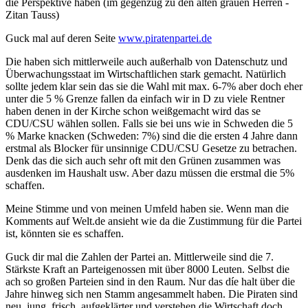
die Perspektive haben (im gegenzug zu den alten grauen Herren -
Zitan Tauss)
Guck mal auf deren Seite
www.piratenpartei.de
Die haben sich mittlerweile auch außerhalb von Datenschutz und
Überwachungsstaat im Wirtschaftlichen stark gemacht. Natürlich
sollte jedem klar sein das sie die Wahl mit max. 6-7% aber doch eher
unter die 5 % Grenze fallen da einfach wir in D zu viele Rentner
haben denen in der Kirche schon weißgemacht wird das se
CDU/CSU wählen sollen. Falls sie bei uns wie in Schweden die 5
% Marke knacken (Schweden: 7%) sind die die ersten 4 Jahre dann
erstmal als Blocker für unsinnige CDU/CSU Gesetze zu betrachen.
Denk das die sich auch sehr oft mit den Grünen zusammen was
ausdenken im Haushalt usw. Aber dazu müssen die erstmal die 5%
schaffen.
Meine Stimme und von meinen Umfeld haben sie. Wenn man die
Komments auf Welt.de ansieht wie da die Zustimmung für die Partei
ist, könnten sie es schaffen.
Guck dir mal die Zahlen der Partei an. Mittlerweile sind die 7.
Stärkste Kraft an Parteigenossen mit über 8000 Leuten. Selbst die
ach so großen Parteien sind in den Raum. Nur das díe halt über die
Jahre hinweg sich nen Stamm angesammelt haben. Die Piraten sind
neu, jung, frisch, aufgeklärter und verstehen die Wirtschaft doch