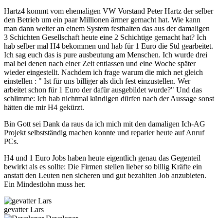
Hartz4 kommt vom ehemaligen VW Vorstand Peter Hartz der selber
den Betrieb um ein paar Millionen ärmer gemacht hat. Wie kann
man dann weiter an einem System festhalten das aus der damaligen
3 Schichten Gesellschaft heute eine 2 Schichtige gemacht hat? Ich
hab selber mal H4 bekommen und hab für 1 Euro die Std gearbeitet.
Ich sag euch das is pure ausbeutung am Menschen. Ich wurde drei
mal bei denen nach einer Zeit entlassen und eine Woche später
wieder eingestellt. Nachdem ich frage warum die mich net gleich
einstellen : " Ist für uns billiger als dich fest einzustellen. Wer
arbeitet schon für 1 Euro der dafür ausgebildet wurde?" Und das
schlimme: Ich hab nichtmal kündigen dürfen nach der Aussage sonst
hätten die mir H4 gekürzt.
Bin Gott sei Dank da raus da ich mich mit den damaligen Ich-AG
Projekt selbstständig machen konnte und reparier heute auf Anruf
PCs.
H4 und 1 Euro Jobs haben heute eigentlich genau das Gegenteil
bewirkt als es sollte: Die Firmen stellen lieber so billig Kräfte ein
anstatt den Leuten nen sicheren und gut bezahlten Job anzubieten.
Ein Mindestlohn muss her.
gevatter Lars