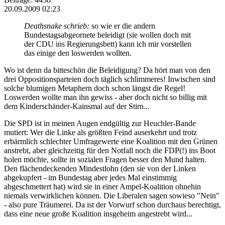
20.09.2009 02:23
Deathsnake schrieb:
so wie er die andern
Bundestagsabgeornete beleidigt (sie wollen doch mit
der CDU ins Regierungsbett) kann ich mir vorstellen
das einige den loswerden wollten.
Wo ist denn da bitteschön die Beleidigung? Da hört man von den
drei Oppositionsparteien doch täglich schlimmeres! Inwischen sind
solche blumigen Metaphern doch schon längst die Regel!
Loswerden wollte man ihn gewiss - aber doch nicht so billig mit
dem Kinderschänder-Kainsmal auf der Stirn...
Die SPD ist in meinen Augen endgültig zur Heuchler-Bande
mutiert: Wer die Linke als größten Feind auserkehrt und trotz
erbärmlich schlechter Umfragewerte eine Koalition mit den Grünen
anstrebt, aber gleichzeitig für den Notfall noch die FDP(!) ins Boot
holen möchte, sollte in sozialen Fragen besser den Mund halten.
Den flächendeckenden Mindestlohn (den sie von der Linken
abgekupfert - im Bundestag aber jedes Mal einstimmig
abgeschmettert hat) wird sie in einer Ampel-Koalition ohnehin
niemals verwirklichen können. Die Liberalen sagen sowieso "Nein"
- also pure Träumerei. Da ist der Vorwurf schon durchaus berechtigt,
dass eine neue große Koalition insgeheim angestrebt wird...