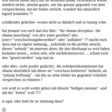
was davon bisher auch nur im weitesten ansatz verwirklicht wurde.
nämlich nichts. absolut garnix. nur das genaue gegenteil von dem
versprochenen, hat der bisher erreicht. wundert das tatsächlich
irgend jemanden ??
schallendes gelächter -wenns nicht so dämlich und so traurig wäre.
hat jemand von euch mal den film : "the obama deception / die
obama täuschung" von alex jones gesehen? alex
jones="verschwörungstheoretiker" oder "aufklärer" ?? macht euch
dazu mal ne eigene meinung... jedenfalls ist die perfide absicht,
diesen "nobody" im interesse derer, die den überhaupt so weit haben
kommen lassen.., schon sehr, sehr nachdenkenswert..... schaut euch
den "grusel-streifen" ruig mal an.
oder aber,- (sehr positiv gedacht) : die nobelpreiskommission hat
obama absichtlich mit dieser art "vorschuss-lorbeeren" bedacht, als
"prinzip hoffnung" - um ihn an seine bisher ins gegenteil verkehrte
versprechen zu erinnern ?
wie wird es wohl weiter gehen mit diesem "heiligen messias" -und
mit der "freien" welt ???
is egal, oder habt ihr ne meinung dazu?
😕