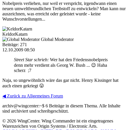
Nobelpreis verliehen, nur weil er verspricht, irgendwann einen
neuen umweltfreundlichen Treibstoff zu entwickeln? Man kann nur
auszeichnen, was erreicht oder geleistet wurde - keine
Wunschvorstellungen...
KeldorKatarn
Global Moderator
Beiträge: 271
12.10.2009 08:50
Street Star schrieb:
Wer hat den Friedensnobelpreis
denn mehr verdient als Georg W. Bush ... 😉 Haha
scherz ;7
Naja, so ungewöhnlich wäre das gar nicht. Henry Kissinger hat
auch einen gekriegt 😛
◀ Zurück zu Allgemeines Forum
archiv@wingcenter:~$
6 Beiträge in diesem Thema. Alle Inhalte
sind archiviert und schreibgeschützt.
© 2026 WingCenter. Wing Commander ist ein eingetragenes
Warenzeichen von Origin Systems / Electronic Arts.