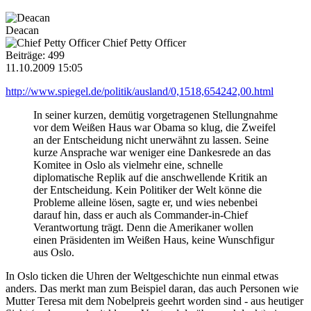
Deacan
Chief Petty Officer
Beiträge: 499
11.10.2009 15:05
http://www.spiegel.de/politik/ausland/0,1518,654242,00.html
In seiner kurzen, demütig vorgetragenen Stellungnahme
vor dem Weißen Haus war Obama so klug, die Zweifel
an der Entscheidung nicht unerwähnt zu lassen. Seine
kurze Ansprache war weniger eine Dankesrede an das
Komitee in Oslo als vielmehr eine, schnelle
diplomatische Replik auf die anschwellende Kritik an
der Entscheidung. Kein Politiker der Welt könne die
Probleme alleine lösen, sagte er, und wies nebenbei
darauf hin, dass er auch als Commander-in-Chief
Verantwortung trägt. Denn die Amerikaner wollen
einen Präsidenten im Weißen Haus, keine Wunschfigur
aus Oslo.
In Oslo ticken die Uhren der Weltgeschichte nun einmal etwas
anders. Das merkt man zum Beispiel daran, das auch Personen wie
Mutter Teresa mit dem Nobelpreis geehrt worden sind - aus heutiger