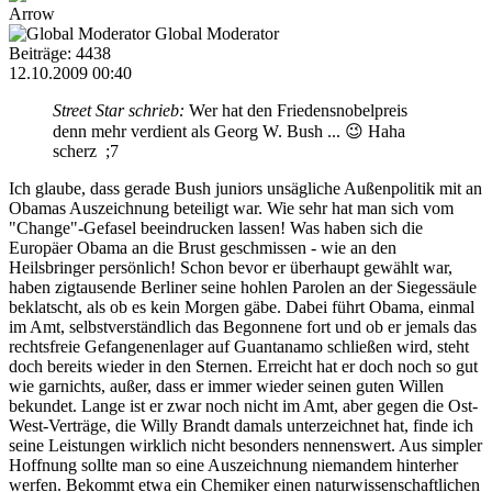
Arrow
Global Moderator
Beiträge: 4438
12.10.2009 00:40
Street Star schrieb:
Wer hat den Friedensnobelpreis
denn mehr verdient als Georg W. Bush ... 😉 Haha
scherz ;7
Ich glaube, dass gerade Bush juniors unsägliche Außenpolitik mit an
Obamas Auszeichnung beteiligt war. Wie sehr hat man sich vom
"Change"-Gefasel beeindrucken lassen! Was haben sich die
Europäer Obama an die Brust geschmissen - wie an den
Heilsbringer persönlich! Schon bevor er überhaupt gewählt war,
haben zigtausende Berliner seine hohlen Parolen an der Siegessäule
beklatscht, als ob es kein Morgen gäbe. Dabei führt Obama, einmal
im Amt, selbstverständlich das Begonnene fort und ob er jemals das
rechtsfreie Gefangenenlager auf Guantanamo schließen wird, steht
doch bereits wieder in den Sternen. Erreicht hat er doch noch so gut
wie garnichts, außer, dass er immer wieder seinen guten Willen
bekundet. Lange ist er zwar noch nicht im Amt, aber gegen die Ost-
West-Verträge, die Willy Brandt damals unterzeichnet hat, finde ich
seine Leistungen wirklich nicht besonders nennenswert. Aus simpler
Hoffnung sollte man so eine Auszeichnung niemandem hinterher
werfen. Bekommt etwa ein Chemiker einen naturwissenschaftlichen