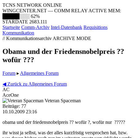
TCNS NETWORK ONLINE
WINGCENTER.NET — COMM RELAY ACTIVE
MEM:
█████░░░
62%
STARDATE 2683.111
Startseite
Comm-Archiv
Intel-Datenbank
Requisitions
Kommunikation
// Kommunikationsarchiv
ARCHIVE MODE
Obama und der Friedensnobelpreis ??
wofür ???
Forum
▸
Allgemeines Forum
◀ Zurück zu Allgemeines Forum
AC
AceOne
Veteran Spaceman
Beiträge: 77
10.10.2009 23:16
obama und der friedensnobelpreis ?? wofür ?, wofür nur ?????
ihr wisst ja selbst, was der alles kurzfristig versprochen hat, bzw.