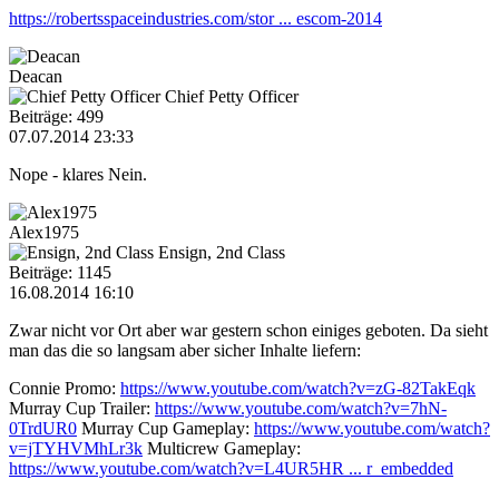
https://robertsspaceindustries.com/stor ... escom-2014
Deacan
Chief Petty Officer
Beiträge: 499
07.07.2014 23:33
Nope - klares Nein.
Alex1975
Ensign, 2nd Class
Beiträge: 1145
16.08.2014 16:10
Zwar nicht vor Ort aber war gestern schon einiges geboten. Da sieht
man das die so langsam aber sicher Inhalte liefern:
Connie Promo:
https://www.youtube.com/watch?v=zG-82TakEqk
Murray Cup Trailer:
https://www.youtube.com/watch?v=7hN-
0TrdUR0
Murray Cup Gameplay:
https://www.youtube.com/watch?
v=jTYHVMhLr3k
Multicrew Gameplay:
https://www.youtube.com/watch?v=L4UR5HR ... r_embedded