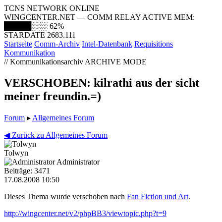
TCNS NETWORK ONLINE
WINGCENTER.NET — COMM RELAY ACTIVE
MEM:
█████░░░
62%
STARDATE 2683.111
Startseite
Comm-Archiv
Intel-Datenbank
Requisitions
Kommunikation
// Kommunikationsarchiv
ARCHIVE MODE
VERSCHOBEN: kilrathi aus der sicht
meiner freundin.=)
Forum
▸
Allgemeines Forum
◀ Zurück zu Allgemeines Forum
Tolwyn
Administrator
Beiträge: 3471
17.08.2008 10:50
Dieses Thema wurde verschoben nach
Fan Fiction und Art
.
http://wingcenter.net/v2/phpBB3/viewtopic.php?t=9