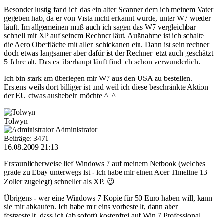
Besonder lustig fand ich das ein alter Scanner dem ich meinem Vater
gegeben hab, da er von Vista nicht erkannt wurde, unter W7 wieder
läuft. Im allgemeinen muß auch ich sagen das W7 vergleichbar
schnell mit XP auf seinem Rechner läut. Außnahme ist ich schalte
die Aero Oberfläche mit allen schickanen ein. Dann ist sein rechner
doch etwas langsamer aber dafür ist der Rechner jetzt auch geschätzt
5 Jahre alt. Das es überhaupt läuft find ich schon verwunderlich.
Ich bin stark am überlegen mir W7 aus den USA zu bestellen.
Erstens weils dort billiger ist und weil ich diese beschränkte Aktion
der EU etwas aushebeln möchte ^_^
Tolwyn
Administrator
Beiträge: 3471
16.08.2009 21:13
Erstaunlicherweise lief Windows 7 auf meinem Netbook (welches
grade zu Ebay unterwegs ist - ich habe mir einen Acer Timeline 13
Zoller zugelegt) schneller als XP. 😉
Übrigens - wer eine Windows 7 Kopie für 50 Euro haben will, kann
sie mir abkaufen. Ich habe mir eins vorbestellt, dann aber
festgestellt, dass ich (ab sofort) kostenfrei auf Win 7 Professional