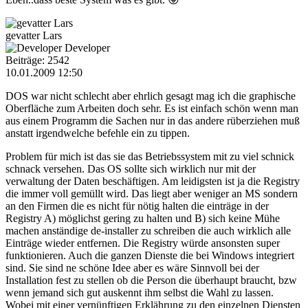
gevatter Lars
Developer
Beiträge: 2542
10.01.2009 12:50
DOS war nicht schlecht aber ehrlich gesagt mag ich die graphische
Oberfläche zum Arbeiten doch sehr. Es ist einfach schön wenn man
aus einem Programm die Sachen nur in das andere rüberziehen muß
anstatt irgendwelche befehle ein zu tippen.
Problem für mich ist das sie das Betriebssystem mit zu viel schnick
schnack versehen. Das OS sollte sich wirklich nur mit der
verwaltung der Daten beschäftigen. Am leidigsten ist ja die Registry
die immer voll gemüllt wird. Das liegt aber weniger an MS sondern
an den Firmen die es nicht für nötig halten die einträge in der
Registry A) möglichst gering zu halten und B) sich keine Mühe
machen anständige de-installer zu schreiben die auch wirklich alle
Einträge wieder entfernen. Die Registry würde ansonsten super
funktionieren. Auch die ganzen Dienste die bei Windows integriert
sind. Sie sind ne schöne Idee aber es wäre Sinnvoll bei der
Installation fest zu stellen ob die Person die überhaupt braucht, bzw
wenn jemand sich gut auskennt ihm selbst die Wahl zu lassen.
Wobei mit einer vernünftigen Erklährung zu den einzelnen Diensten