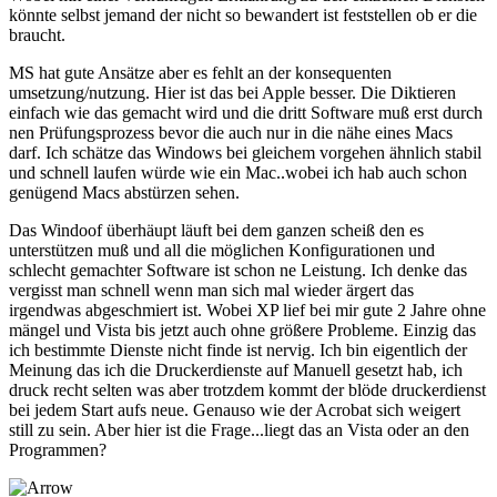
könnte selbst jemand der nicht so bewandert ist feststellen ob er die
braucht.
MS hat gute Ansätze aber es fehlt an der konsequenten
umsetzung/nutzung. Hier ist das bei Apple besser. Die Diktieren
einfach wie das gemacht wird und die dritt Software muß erst durch
nen Prüfungsprozess bevor die auch nur in die nähe eines Macs
darf. Ich schätze das Windows bei gleichem vorgehen ähnlich stabil
und schnell laufen würde wie ein Mac..wobei ich hab auch schon
genügend Macs abstürzen sehen.
Das Windoof überhäupt läuft bei dem ganzen scheiß den es
unterstützen muß und all die möglichen Konfigurationen und
schlecht gemachter Software ist schon ne Leistung. Ich denke das
vergisst man schnell wenn man sich mal wieder ärgert das
irgendwas abgeschmiert ist. Wobei XP lief bei mir gute 2 Jahre ohne
mängel und Vista bis jetzt auch ohne größere Probleme. Einzig das
ich bestimmte Dienste nicht finde ist nervig. Ich bin eigentlich der
Meinung das ich die Druckerdienste auf Manuell gesetzt hab, ich
druck recht selten was aber trotzdem kommt der blöde druckerdienst
bei jedem Start aufs neue. Genauso wie der Acrobat sich weigert
still zu sein. Aber hier ist die Frage...liegt das an Vista oder an den
Programmen?