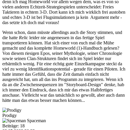
denn ich mag Homeworld vor allem wegen dem, was es von so
vielen anderen Echtzeit-Strategiespielen unterscheidet: Freies
Taktieren in echtem 3-D. Dort kann ich mich wirklich frei austoben
und echtes 3-D ist bei Flugsimulationen ja kein Argument mehr -
das setzte ich doch mal voraus!
Wenn schon, dann müsste allerdings auch die Story stimmen, und
die hatte
Relic
leider nie angemessen in das fertige Spiel
transportieren können. Hat sich einer von euch mal die Mühe
gemacht und das komplette Homeworld (1)-Handbuch gelesen?
Von diesem riesigen Epos, seiner Mythologie, seiner Chronologie
sowie seinen Clan-Strukturen findet sich im Spiel leider nur
erbärmlich wenig. Für eine richtig gute Einzelkampagne steckt da
viel zu wenig Identifikationspotential - gerade für einen Piloten. Ich
hatte immer das Gefühl, dass die Zeit damals einfach nicht
ausgereicht hat, um all das ins Programm zu integrieren. Wenn ich
da an die Zwischensequenzen im "Storyboard-Design" denke, hab
ich immer den Eindruck, dass ich mir das etwas Halbfertiges
anschaue. Vielleicht war das tatsächlich so gewollt, aber auch dann
hätte man das etwas besser machen können...
Prodigy
Spaceman
Beiträge: 18