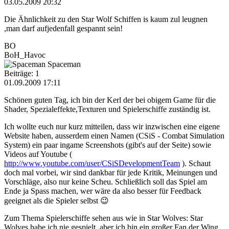
03.05.2009 20:32
Die Ähnlichkeit zu den Star Wolf Schiffen is kaum zul leugnen
,man darf aufjedenfall gespannt sein!
BO
BoH_Havoc
Spaceman
Beiträge: 1
01.09.2009 17:11
Schönen guten Tag, ich bin der Kerl der bei obigem Game für die
Shader, Spezialeffekte,Texturen und Spielerschiffe zuständig ist.
Ich wollte euch nur kurz mitteilen, dass wir inzwischen eine eigene
Website haben, ausserdem einen Namen (CSiS - Combat Simulation
System) ein paar ingame Screenshots (gibt's auf der Seite) sowie
Videos auf Youtube (
http://www.youtube.com/user/CSiSDevelopmentTeam
). Schaut
doch mal vorbei, wir sind dankbar für jede Kritik, Meinungen und
Vorschläge, also nur keine Scheu. Schließlich soll das Spiel am
Ende ja Spass machen, wer wäre da also besser für Feedback
geeignet als die Spieler selbst 😉
Zum Thema Spielerschiffe sehen aus wie in Star Wolves: Star
Wolves habe ich nie gespielt, aber ich bin ein großer Fan der Wing