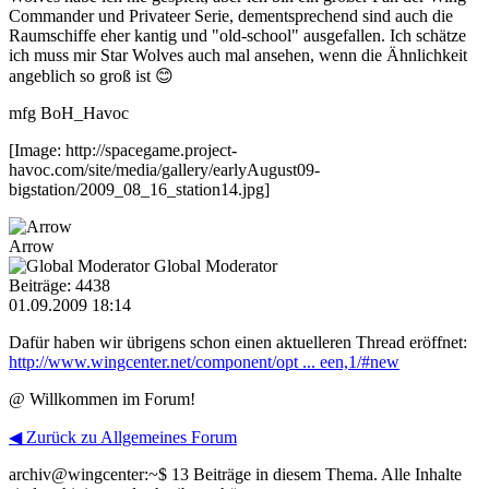
Commander und Privateer Serie, dementsprechend sind auch die
Raumschiffe eher kantig und "old-school" ausgefallen. Ich schätze
ich muss mir Star Wolves auch mal ansehen, wenn die Ähnlichkeit
angeblich so groß ist 😊
mfg BoH_Havoc
[Image: http://spacegame.project-
havoc.com/site/media/gallery/earlyAugust09-
bigstation/2009_08_16_station14.jpg]
Arrow
Global Moderator
Beiträge: 4438
01.09.2009 18:14
Dafür haben wir übrigens schon einen aktuelleren Thread eröffnet:
http://www.wingcenter.net/component/opt ... een,1/#new
@ Willkommen im Forum!
◀ Zurück zu Allgemeines Forum
archiv@wingcenter:~$
13 Beiträge in diesem Thema. Alle Inhalte