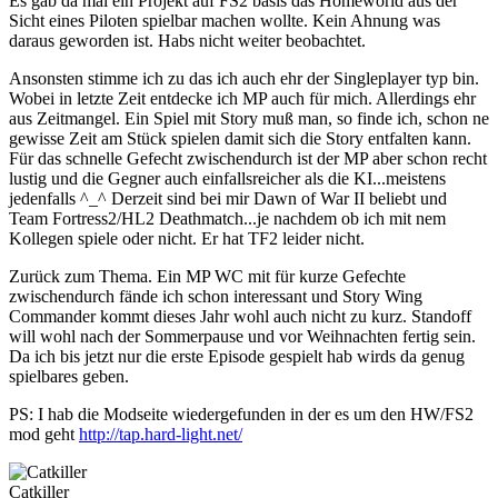
Es gab da mal ein Projekt auf FS2 basis das Homeworld aus der
Sicht eines Piloten spielbar machen wollte. Kein Ahnung was
daraus geworden ist. Habs nicht weiter beobachtet.
Ansonsten stimme ich zu das ich auch ehr der Singleplayer typ bin.
Wobei in letzte Zeit entdecke ich MP auch für mich. Allerdings ehr
aus Zeitmangel. Ein Spiel mit Story muß man, so finde ich, schon ne
gewisse Zeit am Stück spielen damit sich die Story entfalten kann.
Für das schnelle Gefecht zwischendurch ist der MP aber schon recht
lustig und die Gegner auch einfallsreicher als die KI...meistens
jedenfalls ^_^ Derzeit sind bei mir Dawn of War II beliebt und
Team Fortress2/HL2 Deathmatch...je nachdem ob ich mit nem
Kollegen spiele oder nicht. Er hat TF2 leider nicht.
Zurück zum Thema. Ein MP WC mit für kurze Gefechte
zwischendurch fände ich schon interessant und Story Wing
Commander kommt dieses Jahr wohl auch nicht zu kurz. Standoff
will wohl nach der Sommerpause und vor Weihnachten fertig sein.
Da ich bis jetzt nur die erste Episode gespielt hab wirds da genug
spielbares geben.
PS: I hab die Modseite wiedergefunden in der es um den HW/FS2
mod geht
http://tap.hard-light.net/
Catkiller