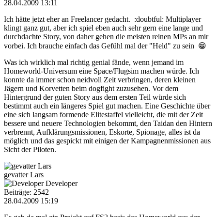
28.04.2009 13:11
Ich hätte jetzt eher an Freelancer gedacht. :doubtful: Multiplayer
klingt ganz gut, aber ich spiel eben auch sehr gern eine lange und
durchdachte Story, von daher gehen die meisten reinen MPs an mir
vorbei. Ich brauche einfach das Gefühl mal der "Held" zu sein 😁
Was ich wirklich mal richtig genial fände, wenn jemand im
Homeworld-Universum eine Space/Flugsim machen würde. Ich
konnte da immer schon neidvoll Zeit verbringen, deren kleinen
Jägern und Korvetten beim dogfight zuzusehen. Vor dem
Hintergrund der guten Story aus dem ersten Teil würde sich
bestimmt auch ein längeres Spiel gut machen. Eine Geschichte über
eine sich langsam formende Elitestaffel vielleicht, die mit der Zeit
bessere und neuere Technologien bekommt, den Taidan den Hintern
verbrennt, Aufklärungsmissionen, Eskorte, Spionage, alles ist da
möglich und das gespickt mit einigen der Kampagnenmissionen aus
Sicht der Piloten.
gevatter Lars
Developer
Beiträge: 2542
28.04.2009 15:19