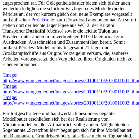
augesprochen rar. Für Gelegenheitsbastler bieten sich bisher auch
weiterhin lediglich die schicken Falzbögen des Modellexperten
Péricles an, der vor kurzem gleich drei neue Exemplare vorgestellt
und auf seiner
Projektseite
zum Download angeboten hat. Ab sofort
stehen dort der leichte Jäger
Epee
aus WC 2, der Kilrathi-
Transporter
Dorkathi
(ebenso) sowie die leichte
Talon
aus
Privateer unter anderem im verbreiteten PDF-Dateiformat zum
Ausdrucken, Ausschneiden und Zusammenfalten bereit. Somit
umfasst Péricles´ Modellarchiv insgesamt 21 Jäger und
Großkampfschiffe aus Origins Vorzeigeuniversum, die, sauberes
Arbeiten vorausgesetzt, den Vergleich zu ihren Originalen nicht zu
scheuen brauchen.
[Image:
http://www.wingcenter.net/images/stories/20100110/2010011001_thu
[Image:
http://www.wingcenter.net/images/stories/20100110/2010011002_thu
[Image:
http://www.wingcenter.net/images/stories/20100110/2010011003_thu
Für fortgeschrittene und handwerklich besonders begabte
Modellbauer erschließen sich bei der Realisierung von
Miniaturmodellen aller Art natürlich völlig andere Möglichkeiten.
Sogenannte „Scratchbuilder“ begnügen sich für ihre Modellbauten
mit Blaupausen, Grundrissen oder, falls diese nicht verfügbar sind,