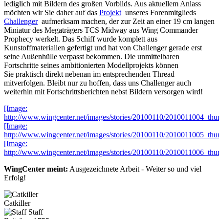
lediglich mit Bildern des großen Vorbilds. Aus aktuellem Anlass
möchten wir Sie daher auf das
Projekt
unseres Forenmitglieds
Challenger
aufmerksam machen, der zur Zeit an einer 19 cm langen
Miniatur des Megaträgers TCS Midway aus Wing Commander
Prophecy werkelt. Das Schiff wurde komplett aus
Kunstoffmaterialien gefertigt und hat von Challenger gerade erst
seine Außenhülle verpasst bekommen. Die unmittelbaren
Fortschritte seines ambitionierten Modellprojekts können
Sie praktisch direkt nebenan im entsprechenden Thread
mitverfolgen. Bleibt nur zu hoffen, dass uns Challenger auch
weiterhin mit Fortschrittsberichten nebst Bildern versorgen wird!
[Image:
http://www.wingcenter.net/images/stories/20100110/2010011004_thu
[Image:
http://www.wingcenter.net/images/stories/20100110/2010011005_thu
[Image:
http://www.wingcenter.net/images/stories/20100110/2010011006_thu
WingCenter meint:
Ausgezeichnete Arbeit - Weiter so und viel
Erfolg!
Catkiller
Staff