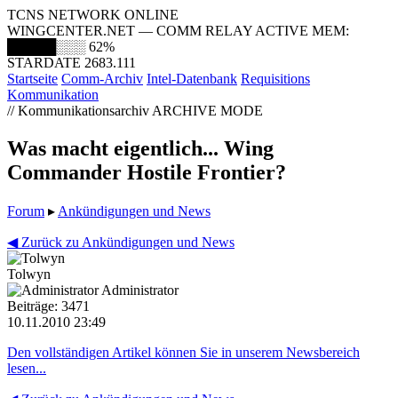
TCNS NETWORK ONLINE
WINGCENTER.NET — COMM RELAY ACTIVE
MEM:
█████░░░
62%
STARDATE 2683.111
Startseite
Comm-Archiv
Intel-Datenbank
Requisitions
Kommunikation
// Kommunikationsarchiv
ARCHIVE MODE
Was macht eigentlich... Wing
Commander Hostile Frontier?
Forum
▸
Ankündigungen und News
◀ Zurück zu Ankündigungen und News
Tolwyn
Administrator
Beiträge: 3471
10.11.2010 23:49
Den vollständigen Artikel können Sie in unserem Newsbereich
lesen...