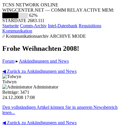
TCNS NETWORK ONLINE
WINGCENTER.NET — COMM RELAY ACTIVE
MEM:
█████░░░
62%
STARDATE 2683.111
Startseite
Comm-Archiv
Intel-Datenbank
Requisitions
Kommunikation
// Kommunikationsarchiv
ARCHIVE MODE
Frohe Weihnachten 2008!
Forum
▸
Ankündigungen und News
◀ Zurück zu Ankündigungen und News
Tolwyn
Administrator
Beiträge: 3471
24.12.2008 17:08
Den vollständigen Artikel können Sie in unserem Newsbereich
lesen...
◀ Zurück zu Ankündigungen und News