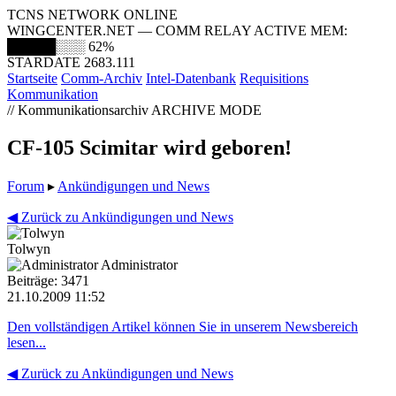
TCNS NETWORK ONLINE
WINGCENTER.NET — COMM RELAY ACTIVE
MEM:
█████░░░
62%
STARDATE 2683.111
Startseite
Comm-Archiv
Intel-Datenbank
Requisitions
Kommunikation
// Kommunikationsarchiv
ARCHIVE MODE
CF-105 Scimitar wird geboren!
Forum
▸
Ankündigungen und News
◀ Zurück zu Ankündigungen und News
Tolwyn
Administrator
Beiträge: 3471
21.10.2009 11:52
Den vollständigen Artikel können Sie in unserem Newsbereich
lesen...
◀ Zurück zu Ankündigungen und News