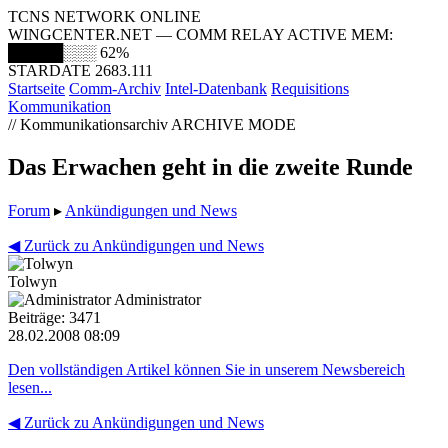
TCNS NETWORK ONLINE
WINGCENTER.NET — COMM RELAY ACTIVE
MEM:
█████░░░
62%
STARDATE 2683.111
Startseite
Comm-Archiv
Intel-Datenbank
Requisitions
Kommunikation
// Kommunikationsarchiv
ARCHIVE MODE
Das Erwachen geht in die zweite Runde
Forum
▸
Ankündigungen und News
◀ Zurück zu Ankündigungen und News
Tolwyn
Administrator
Beiträge: 3471
28.02.2008 08:09
Den vollständigen Artikel können Sie in unserem Newsbereich
lesen...
◀ Zurück zu Ankündigungen und News