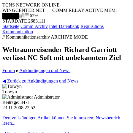
TCNS NETWORK ONLINE
WINGCENTER.NET — COMM RELAY ACTIVE
MEM:
█████░░░
62%
STARDATE 2683.111
Startseite
Comm-Archiv
Intel-Datenbank
Requisitions
Kommunikation
// Kommunikationsarchiv
ARCHIVE MODE
Weltraumreisender Richard Garriott
verlässt NC Soft mit unbekanntem Ziel
Forum
▸
Ankündigungen und News
◀ Zurück zu Ankündigungen und News
Tolwyn
Administrator
Beiträge: 3471
23.11.2008 22:52
Den vollständigen Artikel können Sie in unserem Newsbereich
lesen...