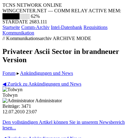
TCNS NETWORK ONLINE
WINGCENTER.NET — COMM RELAY ACTIVE
MEM:
█████░░░
62%
STARDATE 2683.111
Startseite
Comm-Archiv
Intel-Datenbank
Requisitions
Kommunikation
// Kommunikationsarchiv
ARCHIVE MODE
Privateer Ascii Sector in brandneuer
Version
Forum
▸
Ankündigungen und News
◀ Zurück zu Ankündigungen und News
Tolwyn
Administrator
Beiträge: 3471
12.07.2010 23:07
Den vollständigen Artikel können Sie in unserem Newsbereich
lesen...