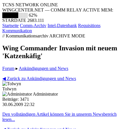
TCNS NETWORK ONLINE
WINGCENTER.NET — COMM RELAY ACTIVE
MEM:
█████░░░
62%
STARDATE 2683.111
Startseite
Comm-Archiv
Intel-Datenbank
Requisitions
Kommunikation
// Kommunikationsarchiv
ARCHIVE MODE
Wing Commander Invasion mit neuem
'Katzenkäfig'
Forum
▸
Ankündigungen und News
◀ Zurück zu Ankündigungen und News
Tolwyn
Administrator
Beiträge: 3471
30.06.2009 22:32
Den vollständigen Artikel können Sie in unserem Newsbereich
lesen...