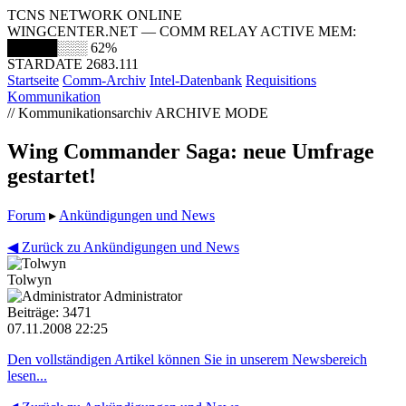
TCNS NETWORK ONLINE
WINGCENTER.NET — COMM RELAY ACTIVE
MEM:
█████░░░
62%
STARDATE 2683.111
Startseite
Comm-Archiv
Intel-Datenbank
Requisitions
Kommunikation
// Kommunikationsarchiv
ARCHIVE MODE
Wing Commander Saga: neue Umfrage
gestartet!
Forum
▸
Ankündigungen und News
◀ Zurück zu Ankündigungen und News
Tolwyn
Administrator
Beiträge: 3471
07.11.2008 22:25
Den vollständigen Artikel können Sie in unserem Newsbereich
lesen...