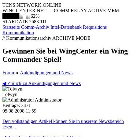
TCNS NETWORK ONLINE
WINGCENTER.NET — COMM RELAY ACTIVE
MEM:
█████░░░
62%
STARDATE 2683.111
Startseite
Comm-Archiv
Intel-Datenbank
Requisitions
Kommunikation
// Kommunikationsarchiv
ARCHIVE MODE
Gewinnen Sie bei WingCenter ein Wing
Commander Spiel!
Forum
▸
Ankündigungen und News
◀ Zurück zu Ankündigungen und News
Tolwyn
Administrator
Beiträge: 3471
05.08.2008 11:59
Den vollständigen Artikel können Sie in unserem Newsbereich
lesen...