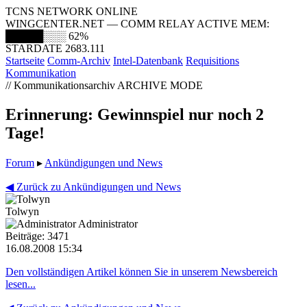
TCNS NETWORK ONLINE
WINGCENTER.NET — COMM RELAY ACTIVE
MEM:
█████░░░
62%
STARDATE 2683.111
Startseite
Comm-Archiv
Intel-Datenbank
Requisitions
Kommunikation
// Kommunikationsarchiv
ARCHIVE MODE
Erinnerung: Gewinnspiel nur noch 2
Tage!
Forum
▸
Ankündigungen und News
◀ Zurück zu Ankündigungen und News
Tolwyn
Administrator
Beiträge: 3471
16.08.2008 15:34
Den vollständigen Artikel können Sie in unserem Newsbereich
lesen...