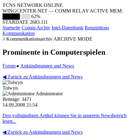
TCNS NETWORK ONLINE
WINGCENTER.NET — COMM RELAY ACTIVE
MEM:
█████░░░
62%
STARDATE 2683.111
Startseite
Comm-Archiv
Intel-Datenbank
Requisitions
Kommunikation
// Kommunikationsarchiv
ARCHIVE MODE
Prominente in Computerspielen
Forum
▸
Ankündigungen und News
◀ Zurück zu Ankündigungen und News
Tolwyn
Administrator
Beiträge: 3471
14.09.2008 21:54
Den vollständigen Artikel können Sie in unserem Newsbereich
lesen...
◀ Zurück zu Ankündigungen und News