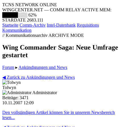
TCNS NETWORK ONLINE
WINGCENTER.NET — COMM RELAY ACTIVE
MEM:
█████░░░
62%
STARDATE 2683.111
Startseite
Comm-Archiv
Intel-Datenbank
Requisitions
Kommunikation
// Kommunikationsarchiv
ARCHIVE MODE
Wing Commander Saga: Neue Umfrage
gestartet
Forum
▸
Ankündigungen und News
◀ Zurück zu Ankündigungen und News
Tolwyn
Administrator
Beiträge: 3471
10.11.2007 12:09
Den vollständigen Artikel können Sie in unserem Newsbereich
lesen...