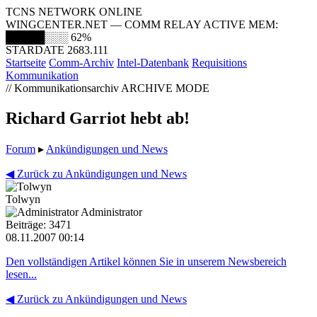
TCNS NETWORK ONLINE
WINGCENTER.NET — COMM RELAY ACTIVE
MEM:
█████░░░
62%
STARDATE 2683.111
Startseite
Comm-Archiv
Intel-Datenbank
Requisitions
Kommunikation
// Kommunikationsarchiv
ARCHIVE MODE
Richard Garriot hebt ab!
Forum
▸
Ankündigungen und News
◀ Zurück zu Ankündigungen und News
Tolwyn
Administrator
Beiträge: 3471
08.11.2007 00:14
Den vollständigen Artikel können Sie in unserem Newsbereich
lesen...
◀ Zurück zu Ankündigungen und News