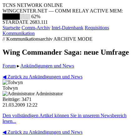
TCNS NETWORK ONLINE
WINGCENTER.NET — COMM RELAY ACTIVE
MEM:
█████░░░
62%
STARDATE 2683.111
Startseite
Comm-Archiv
Intel-Datenbank
Requisitions
Kommunikation
// Kommunikationsarchiv
ARCHIVE MODE
Wing Commander Saga: neue Umfrage
Forum
▸
Ankündigungen und News
◀ Zurück zu Ankündigungen und News
Tolwyn
Administrator
Beiträge: 3471
21.03.2009 12:22
Den vollständigen Artikel können Sie in unserem Newsbereich
lesen...
◀ Zurück zu Ankündigungen und News