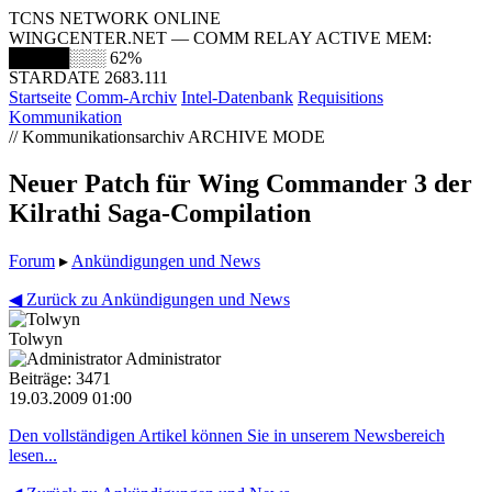
TCNS NETWORK ONLINE
WINGCENTER.NET — COMM RELAY ACTIVE
MEM:
█████░░░
62%
STARDATE 2683.111
Startseite
Comm-Archiv
Intel-Datenbank
Requisitions
Kommunikation
// Kommunikationsarchiv
ARCHIVE MODE
Neuer Patch für Wing Commander 3 der
Kilrathi Saga-Compilation
Forum
▸
Ankündigungen und News
◀ Zurück zu Ankündigungen und News
Tolwyn
Administrator
Beiträge: 3471
19.03.2009 01:00
Den vollständigen Artikel können Sie in unserem Newsbereich
lesen...