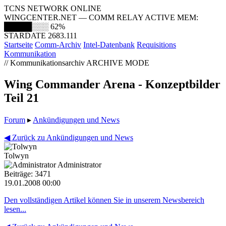
TCNS NETWORK ONLINE
WINGCENTER.NET — COMM RELAY ACTIVE
MEM:
█████░░░
62%
STARDATE 2683.111
Startseite
Comm-Archiv
Intel-Datenbank
Requisitions
Kommunikation
// Kommunikationsarchiv
ARCHIVE MODE
Wing Commander Arena - Konzeptbilder
Teil 21
Forum
▸
Ankündigungen und News
◀ Zurück zu Ankündigungen und News
Tolwyn
Administrator
Beiträge: 3471
19.01.2008 00:00
Den vollständigen Artikel können Sie in unserem Newsbereich
lesen...