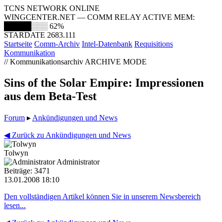
TCNS NETWORK ONLINE
WINGCENTER.NET — COMM RELAY ACTIVE
MEM:
█████░░░
62%
STARDATE 2683.111
Startseite
Comm-Archiv
Intel-Datenbank
Requisitions
Kommunikation
// Kommunikationsarchiv
ARCHIVE MODE
Sins of the Solar Empire: Impressionen
aus dem Beta-Test
Forum
▸
Ankündigungen und News
◀ Zurück zu Ankündigungen und News
Tolwyn
Administrator
Beiträge: 3471
13.01.2008 18:10
Den vollständigen Artikel können Sie in unserem Newsbereich
lesen...