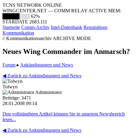
TCNS NETWORK ONLINE
WINGCENTER.NET — COMM RELAY ACTIVE
MEM:
█████░░░
62%
STARDATE 2683.111
Startseite
Comm-Archiv
Intel-Datenbank
Requisitions
Kommunikation
// Kommunikationsarchiv
ARCHIVE MODE
Neues Wing Commander im Anmarsch?
Forum
▸
Ankündigungen und News
◀ Zurück zu Ankündigungen und News
Tolwyn
Administrator
Beiträge: 3471
28.01.2008 09:14
Den vollständigen Artikel können Sie in unserem Newsbereich
lesen...
◀ Zurück zu Ankündigungen und News