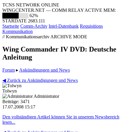
TCNS NETWORK ONLINE
WINGCENTER.NET — COMM RELAY ACTIVE
MEM:
█████░░░
62%
STARDATE 2683.111
Startseite
Comm-Archiv
Intel-Datenbank
Requisitions
Kommunikation
// Kommunikationsarchiv
ARCHIVE MODE
Wing Commander IV DVD: Deutsche
Anleitung
Forum
▸
Ankündigungen und News
◀ Zurück zu Ankündigungen und News
Tolwyn
Administrator
Beiträge: 3471
17.07.2008 15:17
Den vollständigen Artikel können Sie in unserem Newsbereich
lesen...