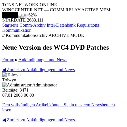
TCNS NETWORK ONLINE
WINGCENTER.NET — COMM RELAY ACTIVE
MEM:
█████░░░
62%
STARDATE 2683.111
Startseite
Comm-Archiv
Intel-Datenbank
Requisitions
Kommunikation
// Kommunikationsarchiv
ARCHIVE MODE
Neue Version des WC4 DVD Patches
Forum
▸
Ankündigungen und News
◀ Zurück zu Ankündigungen und News
Tolwyn
Administrator
Beiträge: 3471
07.01.2008 00:00
Den vollständigen Artikel können Sie in unserem Newsbereich
lesen...
◀ Zurück zu Ankündigungen und News