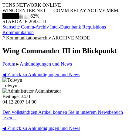
TCNS NETWORK ONLINE
WINGCENTER.NET — COMM RELAY ACTIVE
MEM:
█████░░░
62%
STARDATE 2683.111
Startseite
Comm-Archiv
Intel-Datenbank
Requisitions
Kommunikation
// Kommunikationsarchiv
ARCHIVE MODE
Wing Commander III im Blickpunkt
Forum
▸
Ankündigungen und News
◀ Zurück zu Ankündigungen und News
Tolwyn
Administrator
Beiträge: 3471
04.12.2007 14:00
Den vollständigen Artikel können Sie in unserem Newsbereich
lesen...
◀ Zurück zu Ankündigungen und News