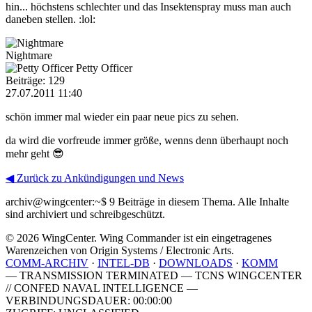
hin... höchstens schlechter und das Insektenspray muss man auch
daneben stellen. :lol:
Nightmare
Petty Officer
Beiträge: 129
27.07.2011 11:40
schön immer mal wieder ein paar neue pics zu sehen.
da wird die vorfreude immer größe, wenns denn überhaupt noch
mehr geht 😎
◀ Zurück zu Ankündigungen und News
archiv@wingcenter:~$
9 Beiträge in diesem Thema. Alle Inhalte
sind archiviert und schreibgeschützt.
© 2026 WingCenter. Wing Commander ist ein eingetragenes
Warenzeichen von Origin Systems / Electronic Arts.
COMM-ARCHIV
·
INTEL-DB
·
DOWNLOADS
·
KOMM
— TRANSMISSION TERMINATED — TCNS WINGCENTER
// CONFED NAVAL INTELLIGENCE —
VERBINDUNGSDAUER: 00:00:00