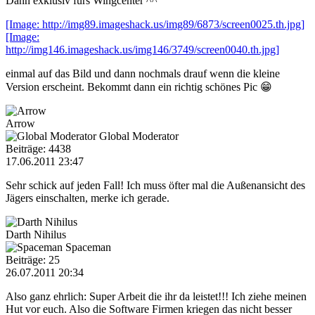
Dann exklusiv fürs Wingcenter ^^
[Image: http://img89.imageshack.us/img89/6873/screen0025.th.jpg]
[Image:
http://img146.imageshack.us/img146/3749/screen0040.th.jpg]
einmal auf das Bild und dann nochmals drauf wenn die kleine
Version erscheint. Bekommt dann ein richtig schönes Pic 😁
Arrow
Global Moderator
Beiträge: 4438
17.06.2011 23:47
Sehr schick auf jeden Fall! Ich muss öfter mal die Außenansicht des
Jägers einschalten, merke ich gerade.
Darth Nihilus
Spaceman
Beiträge: 25
26.07.2011 20:34
Also ganz ehrlich: Super Arbeit die ihr da leistet!!! Ich ziehe meinen
Hut vor euch. Also die Software Firmen kriegen das nicht besser