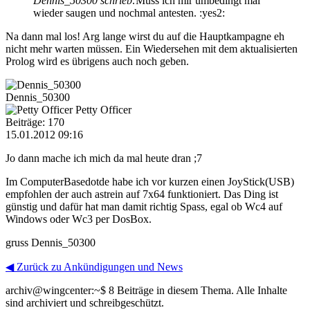
Dennis_50300 schrieb:
Muss ich mir umbedingt mal
wieder saugen und nochmal antesten. :yes2:
Na dann mal los! Arg lange wirst du auf die Hauptkampagne eh
nicht mehr warten müssen. Ein Wiedersehen mit dem aktualisierten
Prolog wird es übrigens auch noch geben.
Dennis_50300
Petty Officer
Beiträge: 170
15.01.2012 09:16
Jo dann mache ich mich da mal heute dran ;7
Im ComputerBasedotde habe ich vor kurzen einen JoyStick(USB)
empfohlen der auch astrein auf 7x64 funktioniert. Das Ding ist
günstig und dafür hat man damit richtig Spass, egal ob Wc4 auf
Windows oder Wc3 per DosBox.
gruss Dennis_50300
◀ Zurück zu Ankündigungen und News
archiv@wingcenter:~$
8 Beiträge in diesem Thema. Alle Inhalte
sind archiviert und schreibgeschützt.