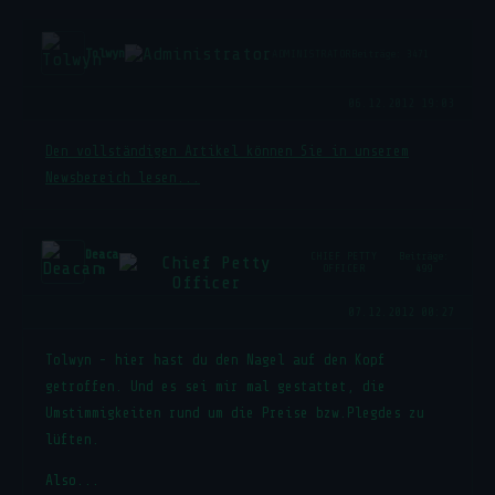
Tolwyn
ADMINISTRATOR
Beiträge: 3471
06.12.2012 19:03
Den vollständigen Artikel können Sie in unserem
Newsbereich lesen...
Deaca
CHIEF PETTY
Beiträge:
n
OFFICER
499
07.12.2012 00:27
Tolwyn - hier hast du den Nagel auf den Kopf
getroffen. Und es sei mir mal gestattet, die
Umstimmigkeiten rund um die Preise bzw.Plegdes zu
lüften.
Also...