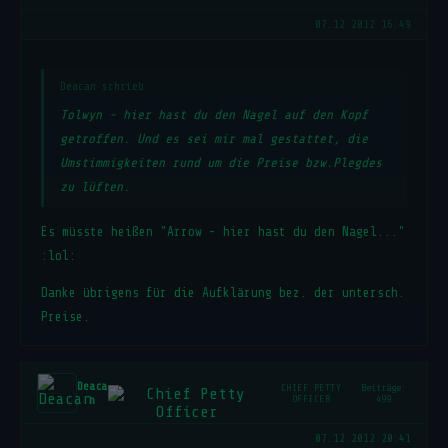
07.12.2012 16:49
Deacan schrieb:
Tolwyn - hier hast du den Nagel auf den Kopf
getroffen. Und es sei mir mal gestattet, die
Umstimmigkeiten rund um die Preise bzw.Plegdes
zu lüften.
Es müsste heißen "Arrow - hier hast du den Nagel..."
:lol:
Danke übrigens für die Aufklärung bez. der untersch.
Preise.
Deaca
CHIEF PETTY
Beiträge:
n
OFFICER
499
07.12.2012 20:41