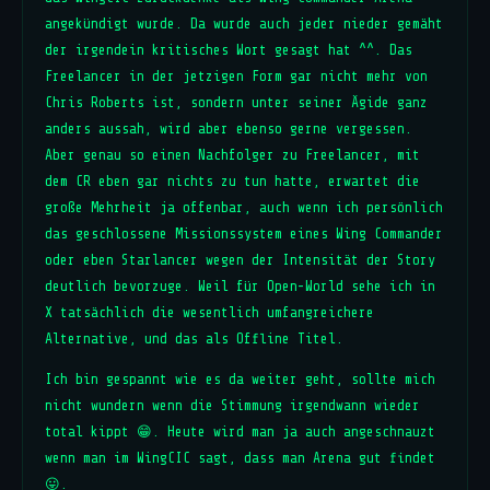
angekündigt wurde. Da wurde auch jeder nieder gemäht
der irgendein kritisches Wort gesagt hat ^^. Das
Freelancer in der jetzigen Form gar nicht mehr von
Chris Roberts ist, sondern unter seiner Ägide ganz
anders aussah, wird aber ebenso gerne vergessen.
Aber genau so einen Nachfolger zu Freelancer, mit
dem CR eben gar nichts zu tun hatte, erwartet die
große Mehrheit ja offenbar, auch wenn ich persönlich
das geschlossene Missionssystem eines Wing Commander
oder eben Starlancer wegen der Intensität der Story
deutlich bevorzuge. Weil für Open-World sehe ich in
X tatsächlich die wesentlich umfangreichere
Alternative, und das als Offline Titel.
Ich bin gespannt wie es da weiter geht, sollte mich
nicht wundern wenn die Stimmung irgendwann wieder
total kippt 😁. Heute wird man ja auch angeschnauzt
wenn man im WingCIC sagt, dass man Arena gut findet
😛.