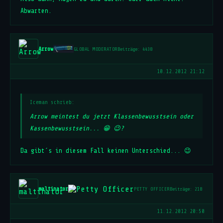
Abwarten.
Arrow
GLOBAL MODERATOR
Beiträge: 4438
10.12.2012 21:12
Iceman schrieb:
Arrow meintest du jetzt Klassenbewusstsein oder
Kassenbewusstsein... 😁 😉?
Da gibt´s in diesem Fall keinen Unterschied... 😉
maltinator
PETTY OFFICER
Beiträge: 218
11.12.2012 20:50