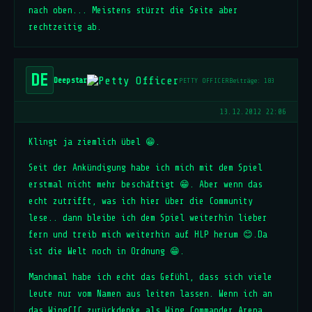
nach oben... Meistens stürzt die Seite aber
rechtzeitig ab.
DE
Deepstar
PETTY OFFICER
Beiträge: 183
13.12.2012 22:06
Klingt ja ziemlich übel 😁.
Seit der Ankündigung habe ich mich mit dem Spiel
erstmal nicht mehr beschäftigt 😁. Aber wenn das
echt zutrifft, was ich hier über die Community
lese.. dann bleibe ich dem Spiel weiterhin lieber
fern und treib mich weiterhin auf HLP herum 😊.Da
ist die Welt noch in Ordnung 😁.
Manchmal habe ich echt das Gefühl, dass sich viele
Leute nur vom Namen aus leiten lassen. Wenn ich an
das WingCIC zurückdenke als Wing Commander Arena