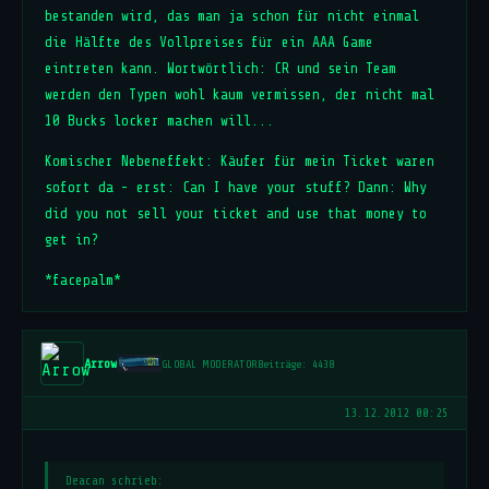
bestanden wird, das man ja schon für nicht einmal
die Hälfte des Vollpreises für ein AAA Game
eintreten kann. Wortwörtlich: CR und sein Team
werden den Typen wohl kaum vermissen, der nicht mal
10 Bucks locker machen will...
Komischer Nebeneffekt: Käufer für mein Ticket waren
sofort da - erst: Can I have your stuff? Dann: Why
did you not sell your ticket and use that money to
get in?
*facepalm*
Arrow
GLOBAL MODERATOR
Beiträge: 4438
13.12.2012 00:25
Deacan schrieb: