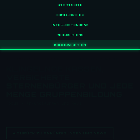
STARTSEITE
COMM-ARCHIV
INTEL-DATENBANK
REQUISITIONS
KOMMUNIKATION
// KOMMUNIKATIONSARCHIV
ARCHIVE MODE
KLINGELNDE KASSEN,
VERSICHERTE
STERNENBÜRGER UND JEDE
MENGE GRUPPENBILDUNG
Forum
▸
Ankündigungen und News
◀ ZURÜCK ZU ANKÜNDIGUNGEN UND NEWS