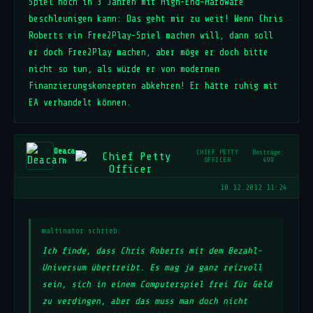
Spiel noch in 3 Jahren mit High-End-Hardware
beschleunigen kann: Das geht mir zu weit! Wenn Chris
Roberts ein Free2Play-Spiel machen will, dann soll
er doch Free2Play machen, aber möge er doch bitte
nicht so tun, als würde er von modernen
Finanzierungskonzepten abkehren! Er hätte ruhig mit
EA verhandelt können.
Deaca
CHIEF PETTY
Beiträge:
n
OFFICER
499
10.12.2012 11:24
maltinator schrieb:
Ich finde, dass Chris Roberts mit dem Bezahl-
Universum übertreibt. Es mag ja ganz reizvoll
sein, sich in einem Computerspiel frei für Geld
zu verdingen, aber das muss man doch nicht