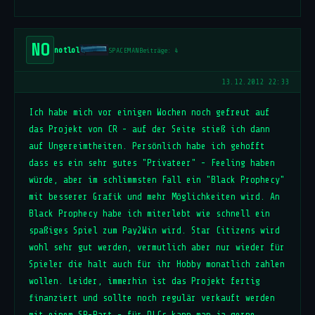
NO
notlol
SPACEMAN
Beiträge: 4
13.12.2012 22:33
Ich habe mich vor einigen Wochen noch gefreut auf
das Projekt von CR - auf der Seite stieß ich dann
auf Ungereimtheiten. Persönlich habe ich gehofft
dass es ein sehr gutes "Privateer" - Feeling haben
würde, aber im schlimmsten Fall ein "Black Prophecy"
mit besserer Grafik und mehr Möglichkeiten wird. An
Black Prophecy habe ich miterlebt wie schnell ein
spaßiges Spiel zum Pay2Win wird. Star Citizens wird
wohl sehr gut werden, vermutlich aber nur wieder für
Spieler die halt auch für ihr Hobby monatlich zahlen
wollen. Leider, immerhin ist das Projekt fertig
finanziert und sollte noch regulär verkauft werden
mit einem SP-Part - für DLCs kann man ja gerne