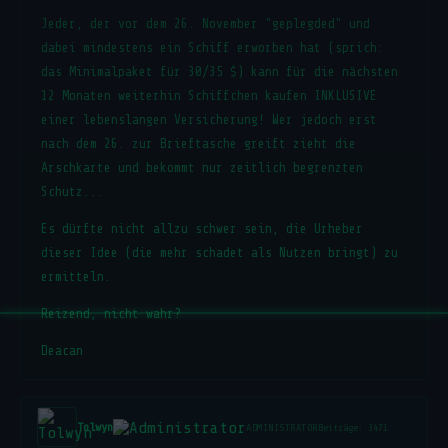
Jeder, der vor dem 26. November "geplegded" und
dabei mindestens ein Schiff erworben hat (sprich:
das Minimalpaket für 30/35 $) kann für die nächsten
12 Monaten weiterhin Schiffchen kaufen INKLUSIVE
einer lebenslangen Versicherung! Wer jedoch erst
nach dem 26. zur Brieftasche greift zieht die
Arschkarte und bekommt nur zeitlich begrenzten
Schutz...
Es dürfte nicht allzu schwer sein, die Urheber
dieser Idee (die mehr schadet als Nutzen bringt) zu
ermitteln.
Reizend, nicht wahr?
Deacan
Tolwyn
ADMINISTRATOR
Beiträge: 3471