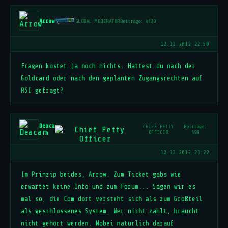
Arrow
GLOBAL MODERATOR
Beiträge: 4438
12.12.2012 22:50
Fragen kostet ja noch nichts. Hattest du nach der
Goldcard oder nach den geplanten Zugangsrechten auf
RSI gefragt?
Deaca
CHIEF PETTY
Beiträge:
n
OFFICER
499
12.12.2012 23:22
Im Prinzip beides, Arrow. Zum Ticket gabs wie
erwartet keine Info und zum Forum... Sagen wir es
mal so, die Com dort versteht sich als zum Großteil
als geschlossenes System. Wer nicht zahlt, braucht
nicht gehört werden. Wobei natürlich darauf