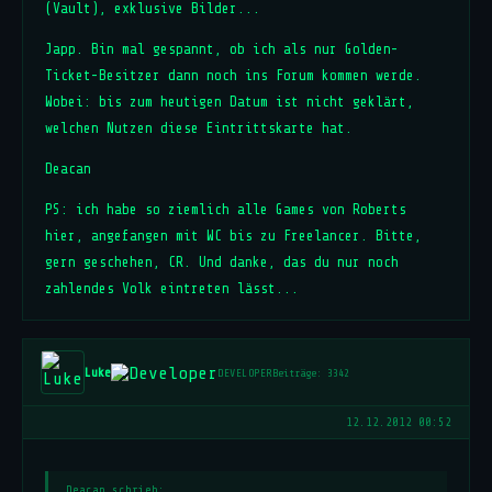
(Vault), exklusive Bilder...
Japp. Bin mal gespannt, ob ich als nur Golden-
Ticket-Besitzer dann noch ins Forum kommen werde.
Wobei: bis zum heutigen Datum ist nicht geklärt,
welchen Nutzen diese Eintrittskarte hat.
Deacan
PS: ich habe so ziemlich alle Games von Roberts
hier, angefangen mit WC bis zu Freelancer. Bitte,
gern geschehen, CR. Und danke, das du nur noch
zahlendes Volk eintreten lässt...
Luke
DEVELOPER
Beiträge: 3342
12.12.2012 00:52
Deacan schrieb: