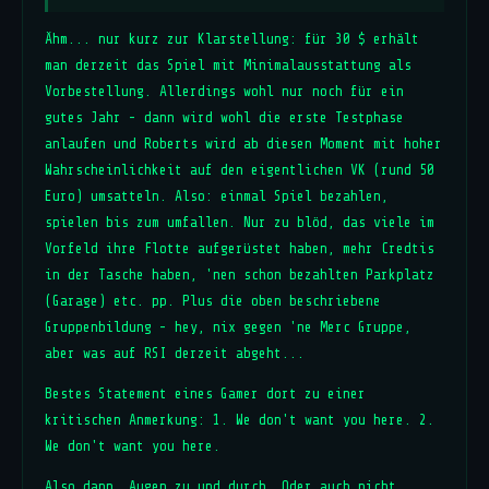
Ähm... nur kurz zur Klarstellung: für 30 $ erhält
man derzeit das Spiel mit Minimalausstattung als
Vorbestellung. Allerdings wohl nur noch für ein
gutes Jahr - dann wird wohl die erste Testphase
anlaufen und Roberts wird ab diesen Moment mit hoher
Wahrscheinlichkeit auf den eigentlichen VK (rund 50
Euro) umsatteln. Also: einmal Spiel bezahlen,
spielen bis zum umfallen. Nur zu blöd, das viele im
Vorfeld ihre Flotte aufgerüstet haben, mehr Credtis
in der Tasche haben, 'nen schon bezahlten Parkplatz
(Garage) etc. pp. Plus die oben beschriebene
Gruppenbildung - hey, nix gegen 'ne Merc Gruppe,
aber was auf RSI derzeit abgeht...
Bestes Statement eines Gamer dort zu einer
kritischen Anmerkung: 1. We don't want you here. 2.
We don't want you here.
Also dann, Augen zu und durch. Oder auch nicht.