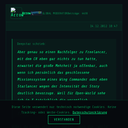
Arrow
GLOBAL MODERATOR
Beiträge: 4438
14.12.2012 18:47
Deepstar schrieb:
Aber genau so einen Nachfolger zu Freelancer,
mit dem CR eben gar nichts zu tun hatte,
erwartet die große Mehrheit ja offenbar, auch
wenn ich persönlich das geschlossene
Missionssystem eines Wing Commander oder eben
Starlancer wegen der Intensität der Story
deutlich bevorzuge. Weil für Open-World sehe
ich in X tatsächlich die wesentlich
umfangreichere Alternative, und das als Offline
Diese Seite verwendet nur technisch notwendige Cookies. Keine
Tracking- oder Werbe-Cookies.
Datenschutzerklärung
Titel.
VERSTANDEN
Wobei du nicht vergessen darfst, dass die "world"