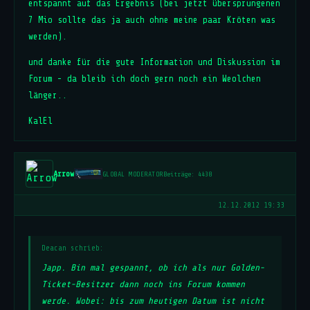
entspannt auf das Ergebnis (bei jetzt übersprungenen
7 Mio sollte das ja auch ohne meine paar Kröten was
werden).
und danke für die gute Information und Diskussion im
Forum - da bleib ich doch gern noch ein Weolchen
länger..
KalEl
Arrow
GLOBAL MODERATOR
Beiträge: 4438
12.12.2012 19:33
Deacan schrieb:
Japp. Bin mal gespannt, ob ich als nur Golden-
Ticket-Besitzer dann noch ins Forum kommen
werde. Wobei: bis zum heutigen Datum ist nicht