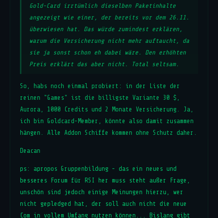
Gold-Card irrtümlich dieselben Paketinhalte
angezeigt wie einer, der bereits vor dem 26.11.
überwiesen hat. Das würde zumindest erklären,
warum die Versicherung nicht mehr auftaucht, da
sie ja sonst schon eh dabei wäre. Den erhöhten
Preis erklärt das aber nicht. Total seltsam.
So, habs noch einmal probiert: in der Liste der
reinen "Games" ist die billigste Variante 30 $,
Aurora, 1000 Credits und 2 Monate Versicherung. Ja,
ich bin Goldcard-Member, könnte also damit zusammen
hängen. Alle Addon Schiffe kommen ohne Schutz daher.
Deacan
ps: apropos Gruppenbildung - das ein neues und
besseres Forum für RSI her muss steht außer Frage,
unschön sind jedoch einige Meinungen hierzu, wer
nicht gepledged hat, der soll auch nicht die neue
Com in vollem Umfang nutzen können... Bislang gibt