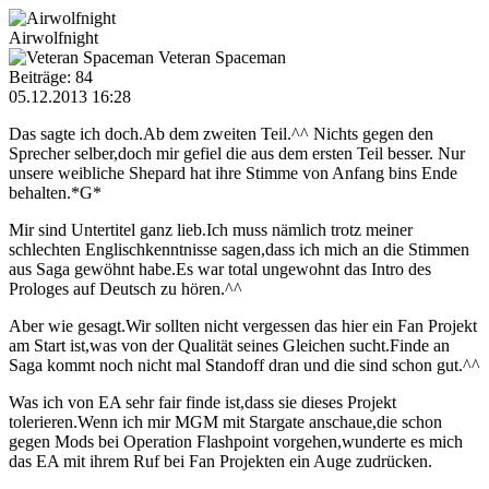
Airwolfnight
Veteran Spaceman
Beiträge: 84
05.12.2013 16:28
Das sagte ich doch.Ab dem zweiten Teil.^^ Nichts gegen den
Sprecher selber,doch mir gefiel die aus dem ersten Teil besser. Nur
unsere weibliche Shepard hat ihre Stimme von Anfang bins Ende
behalten.*G*
Mir sind Untertitel ganz lieb.Ich muss nämlich trotz meiner
schlechten Englischkenntnisse sagen,dass ich mich an die Stimmen
aus Saga gewöhnt habe.Es war total ungewohnt das Intro des
Prologes auf Deutsch zu hören.^^
Aber wie gesagt.Wir sollten nicht vergessen das hier ein Fan Projekt
am Start ist,was von der Qualität seines Gleichen sucht.Finde an
Saga kommt noch nicht mal Standoff dran und die sind schon gut.^^
Was ich von EA sehr fair finde ist,dass sie dieses Projekt
tolerieren.Wenn ich mir MGM mit Stargate anschaue,die schon
gegen Mods bei Operation Flashpoint vorgehen,wunderte es mich
das EA mit ihrem Ruf bei Fan Projekten ein Auge zudrücken.