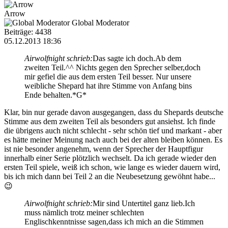
Arrow
Global Moderator
Beiträge: 4438
05.12.2013 18:36
Airwolfnight schrieb:
Das sagte ich doch.Ab dem
zweiten Teil.^^ Nichts gegen den Sprecher selber,doch
mir gefiel die aus dem ersten Teil besser. Nur unsere
weibliche Shepard hat ihre Stimme von Anfang bins
Ende behalten.*G*
Klar, bin nur gerade davon ausgegangen, dass du Shepards deutsche
Stimme aus dem zweiten Teil als besonders gut ansiehst. Ich finde
die übrigens auch nicht schlecht - sehr schön tief und markant - aber
es hätte meiner Meinung nach auch bei der alten bleiben können. Es
ist nie besonder angenehm, wenn der Sprecher der Hauptfigur
innerhalb einer Serie plötzlich wechselt. Da ich gerade wieder den
ersten Teil spiele, weiß ich schon, wie lange es wieder dauern wird,
bis ich mich dann bei Teil 2 an die Neubesetzung gewöhnt habe...
😉
Airwolfnight schrieb:
Mir sind Untertitel ganz lieb.Ich
muss nämlich trotz meiner schlechten
Englischkenntnisse sagen,dass ich mich an die Stimmen