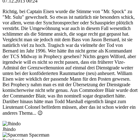
07.12.2013 00:24
Richtig, bei Captain Eisen wurde die Stimme von "Mr. Spock" zu
"Mr. Sulu" gewechselt. So etwas ist natürlich nie besonders schick,
vor allem, wenn der Synchronsprecher oder Schauspieler plötzlich
verstirbt. Die Umgewöhnung war auch in diesem Fall wesentlich
schlimmer als die Stimme ansich, die sogar recht gut gepasst hat.
Vergleicht man sie jedoch mit dem Bass von Jason Bernard, ist sie
natürlich viel zu hoch. Tragisch war da vielmehr der Tod von
Bernard im Jahr 1996. Wer hätte ihn nicht gerne als Kommandant
der TCS Midway in Prophecy gesehen? Nichts gegen Wilford, aber
irgendwie will es nicht so recht passen, dass ein früherer Vize-
Admiral der Grenzweltenunion auf einmal drei Dienstgrade weiter
unten bei der konföderierten Raummarine (neu) anheuert. William
Eisen wäre wirklich der passende Mann für den Posten gewesen.
Bei Prophecy nahm man es mit der Übersetzung der Dienstgrade
komischerweise nicht sehr genau. Aus Commodore Blair wurde dort
der Commander Blair, was ihn nominell sogar degradiert hätte.
Darüber hinaus hätte man Todd Marshall eigentlich längst zum
Lieutenant Colonel befördern müssen, aber das ist schon wieder ein
anderes Thema... 😉
Jhindo
Spaceman