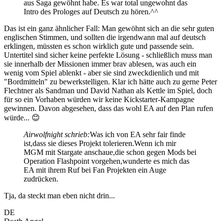
aus Saga gewöhnt habe. Es war total ungewohnt das
Intro des Prologes auf Deutsch zu hören.^^
Das ist ein ganz ähnlicher Fall: Man gewöhnt sich an die sehr guten
englischen Stimmen, und sollten die irgendwann mal auf deutsch
erklingen, müssten es schon wirklich gute und passende sein.
Untertitel sind sicher keine perfekte Lösung - schließlich muss man
sie innerhalb der Missionen immer brav ablesen, was auch ein
wenig vom Spiel ablenkt - aber sie sind zweckdienlich und mit
"Bordmitteln" zu bewerkstelligen. Klar ich hätte auch zu gerne Peter
Flechtner als Sandman und David Nathan als Kettle im Spiel, doch
für so ein Vorhaben würden wir keine Kickstarter-Kampagne
gewinnen. Davon abgesehen, dass das wohl EA auf den Plan rufen
würde... 😊
Airwolfnight schrieb:
Was ich von EA sehr fair finde
ist,dass sie dieses Projekt tolerieren.Wenn ich mir
MGM mit Stargate anschaue,die schon gegen Mods bei
Operation Flashpoint vorgehen,wunderte es mich das
EA mit ihrem Ruf bei Fan Projekten ein Auge
zudrücken.
Tja, da steckt man eben nicht drin...
DE