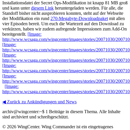
Installationsdatei der Secret Ops-Modifikation ist knapp 81 MB groß
und kann unter
diesem Link
heruntergeladen werden. Für alle, die
Standoff bisher nicht ausprobieren konnten, steht auf der Webseite
der Modifikation ein rund
270-Megabyte-Downloadpaket
mit allen
vier Episoden bereit. Um euch die Wartezeit auf den Download zu
verkürzen, haben wir zudem aufregende Impressionen zum Add-On
bereitgestellt.
[Image:
http://www.wcsaga.com/wingcenter/images/stories/20071030/20071
[Image:
http://www.wcsaga.com/wingcenter/images/stories/20071030/20071
[Image:
http://www.wcsaga.com/wingcenter/images/stories/20071030/20071
[Image:
http://www.wcsaga.com/wingcenter/images/stories/20071030/20071
[Image:
http://www.wcsaga.com/wingcenter/images/stories/20071030/20071
[Image:
http://www.wcsaga.com/wingcenter/images/stories/20071030/20071
◀ Zurück zu Ankündigungen und News
archiv@wingcenter:~$
1 Beiträge in diesem Thema. Alle Inhalte
sind archiviert und schreibgeschützt.
© 2026 WingCenter. Wing Commander ist ein eingetragenes