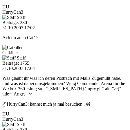
HU
HurryCan3
Staff
Beiträge: 280
31.10.2007 17:02
Ach du auch Cat^^
Catkiller
Staff
Beiträge: 1755
31.10.2007 17:04
Was glaubt ihr was ich deren Postfach mit Mails Zugemüllt habe,
und was ist dabei rausgekommen? Wing Commander Arena für die
Wixbox 360. <img src="{SMILIES_PATH}/angry.gif" alt=">:("
title="Angry" />
@HurryCan3: kannst mich ja mal besuchen.. 😁
HU
HurryCan3
Staff
Beiträge: 280