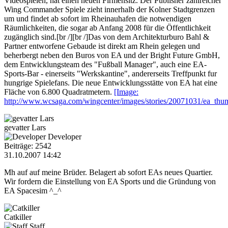
Videospielen, hat einen neuen Firmensitz. Der Publisher zahlreicher
Wing Commander Spiele zieht innerhalb der Kolner Stadtgrenzen
um und findet ab sofort im Rheinauhafen die notwendigen
Räumlichkeiten, die sogar ab Anfang 2008 für die Öffentlichkeit
zugänglich sind.[br /][br /]Das von dem Architekturburo Bahl &
Partner entworfene Gebaude ist direkt am Rhein gelegen und
beherbergt neben den Buros von EA und der Bright Future GmbH,
dem Entwicklungsteam des "Fußball Manager", auch eine EA-
Sports-Bar - einerseits "Werkskantine", andererseits Treffpunkt fur
hungrige Spielefans. Die neue Entwicklungsstätte von EA hat eine
Fläche von 6.800 Quadratmetern.
[Image:
http://www.wcsaga.com/wingcenter/images/stories/20071031/ea_thu
gevatter Lars
Developer
Beiträge: 2542
31.10.2007 14:42
Mh auf auf meine Brüder. Belagert ab sofort EAs neues Quartier.
Wir fordern die Einstellung von EA Sports und die Gründung von
EA Spacesim ^_^
Catkiller
Staff