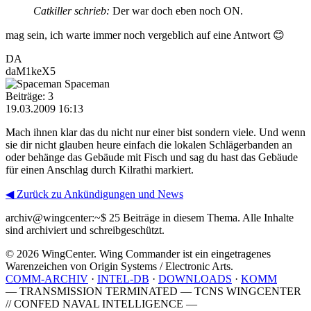
Catkiller schrieb:
Der war doch eben noch ON.
mag sein, ich warte immer noch vergeblich auf eine Antwort 😊
DA
daM1keX5
Spaceman
Beiträge: 3
19.03.2009 16:13
Mach ihnen klar das du nicht nur einer bist sondern viele. Und wenn
sie dir nicht glauben heure einfach die lokalen Schlägerbanden an
oder behänge das Gebäude mit Fisch und sag du hast das Gebäude
für einen Anschlag durch Kilrathi markiert.
◀ Zurück zu Ankündigungen und News
archiv@wingcenter:~$
25 Beiträge in diesem Thema. Alle Inhalte
sind archiviert und schreibgeschützt.
© 2026 WingCenter. Wing Commander ist ein eingetragenes
Warenzeichen von Origin Systems / Electronic Arts.
COMM-ARCHIV
·
INTEL-DB
·
DOWNLOADS
·
KOMM
— TRANSMISSION TERMINATED — TCNS WINGCENTER
// CONFED NAVAL INTELLIGENCE —