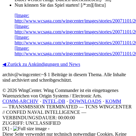
Nun können Sie das Spiel starten! [/*:m][/list:u]
[Image:
http://www.wcsaga.com/wingcenter/images/stories/20071101/
[Image:
http://www.wcsaga.com/wingcenter/images/stories/20071101/
[Image:
http://www.wcsaga.com/wingcenter/images/stories/20071101/
[Image:
http://www.wcsaga.com/wingcenter/images/stories/20071101/
◀ Zurück zu Ankündigungen und News
archiv@wingcenter:~$
1 Beiträge in diesem Thema. Alle Inhalte
sind archiviert und schreibgeschützt.
© 2026 WingCenter. Wing Commander ist ein eingetragenes
Warenzeichen von Origin Systems / Electronic Arts.
COMM-ARCHIV
·
INTEL-DB
·
DOWNLOADS
·
KOMM
— TRANSMISSION TERMINATED — TCNS WINGCENTER
// CONFED NAVAL INTELLIGENCE —
VERBINDUNGSDAUER: 00:00:00
ZUGRIFF: UNCLASSIFIED
[X]
‹
›
Diese Seite verwendet nur technisch notwendige Cookies. Keine