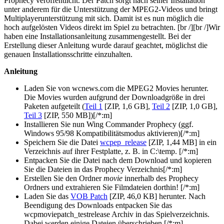
Prophecy veröffentlicht. Der Patch sorgt nach seiner Installation
unter anderem für die Unterstützung der MPEG2-Videos und bringt
Multiplayerunterstützung mit sich. Damit ist es nun möglich die
hoch aufgelösten Videos direkt im Spiel zu betrachten. [br /][br /]Wir
haben eine Installationsanleitung zusammengestellt. Bei der
Erstellung dieser Anleitung wurde darauf geachtet, möglichst die
genauen Installationsschritte einzuhalten.
Anleitung
Laden Sie von wcnews.com die MPEG2 Movies herunter.
Die Movies wurden aufgrund der Downloadgröße in drei
Paketen aufgeteilt (
Teil 1
[ZIP, 1,6 GB],
Teil 2
[ZIP, 1,0 GB],
Teil 3
[ZIP, 550 MB])[/*:m]
Installieren Sie nun Wing Commander Prophecy (ggf.
Windows 95/98 Kompatibilitätsmodus aktivieren)[/*:m]
Speichern Sie die Datei
wcpep_release
[ZIP, 1,44 MB] in ein
Verzeichnis auf ihrer Festplatte, z. B. in C:\temp. [/*:m]
Entpacken Sie die Datei nach dem Download und kopieren
Sie die Dateien in das Prophecy Verzeichnis[/*:m]
Erstellen Sie den Ordner
movie
innerhalb des Prophecy
Ordners und extrahieren Sie Filmdateien dorthin! [/*:m]
Laden Sie das
VOB Patch
[ZIP, 46,0 KB] herunter. Nach
Beendigung des Downloads entpacken Sie das
wcpmoviepatch_testrelease Archiv in das Spielverzeichnis.
Dabei werden einige Dateien überschrieben.[/*:m]