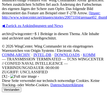
Industries einige Features von 'Wing Commander Arena' gestrichen.
Neben zusätzlichen Schiffen fiel auch Änderung des Farbschemas
des eigenen Jägers der Schere zum Opfer. Das folgende Bild
demonstriert das Feature am Beispiel einer F-27B Arrow.
[Image:
http://www.wingcenter.net/images/stories/20071104/arenaart02_thumb
◀ Zurück zu Ankündigungen und News
archiv@wingcenter:~$
1 Beiträge in diesem Thema. Alle Inhalte
sind archiviert und schreibgeschützt.
© 2026 WingCenter. Wing Commander ist ein eingetragenes
Warenzeichen von Origin Systems / Electronic Arts.
COMM-ARCHIV
·
INTEL-DB
·
DOWNLOADS
·
KOMM
— TRANSMISSION TERMINATED — TCNS WINGCENTER
// CONFED NAVAL INTELLIGENCE —
VERBINDUNGSDAUER: 00:00:00
ZUGRIFF: UNCLASSIFIED
[X]
‹
›
Diese Seite verwendet nur technisch notwendige Cookies. Keine
Tracking- oder Werbe-Cookies.
Datenschutzerklärung
Verstanden