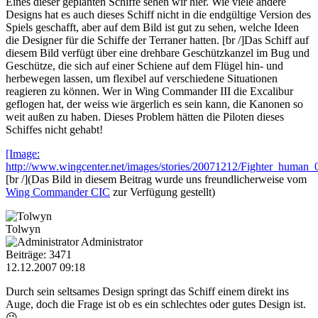
Eines dieser geplanten Schiffe sehen wir hier. Wie viele andere
Designs hat es auch dieses Schiff nicht in die endgültige Version des
Spiels geschafft, aber auf dem Bild ist gut zu sehen, welche Ideen
die Designer für die Schiffe der Terraner hatten. [br /]Das Schiff auf
diesem Bild verfügt über eine drehbare Geschützkanzel im Bug und
Geschütze, die sich auf einer Schiene auf dem Flügel hin- und
herbewegen lassen, um flexibel auf verschiedene Situationen
reagieren zu können. Wer in Wing Commander III die Excalibur
geflogen hat, der weiss wie ärgerlich es sein kann, die Kanonen so
weit außen zu haben. Dieses Problem hätten die Piloten dieses
Schiffes nicht gehabt!
[Image:
http://www.wingcenter.net/images/stories/20071212/Fighter_human_
[br /](Das Bild in diesem Beitrag wurde uns freundlicherweise vom
Wing Commander CIC
zur Verfügung gestellt)
Tolwyn
Administrator
Beiträge: 3471
12.12.2007 09:18
Durch sein seltsames Design springt das Schiff einem direkt ins
Auge, doch die Frage ist ob es ein schlechtes oder gutes Design ist.
😉