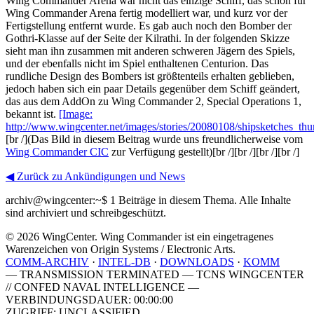
Wing Commander Arena war nicht das einzige Schiff, das schon für
Wing Commander Arena fertig modelliert war, und kurz vor der
Fertigstellung entfernt wurde. Es gab auch noch den Bomber der
Gothri-Klasse auf der Seite der Kilrathi. In der folgenden Skizze
sieht man ihn zusammen mit anderen schweren Jägern des Spiels,
und der ebenfalls nicht im Spiel enthaltenen Centurion. Das
rundliche Design des Bombers ist größtenteils erhalten geblieben,
jedoch haben sich ein paar Details gegenüber dem Schiff geändert,
das aus dem AddOn zu Wing Commander 2, Special Operations 1,
bekannt ist.
[Image:
http://www.wingcenter.net/images/stories/20080108/shipsketches_th
[br /](Das Bild in diesem Beitrag wurde uns freundlicherweise vom
Wing Commander CIC
zur Verfügung gestellt)[br /][br /][br /][br /]
◀ Zurück zu Ankündigungen und News
archiv@wingcenter:~$
1 Beiträge in diesem Thema. Alle Inhalte
sind archiviert und schreibgeschützt.
© 2026 WingCenter. Wing Commander ist ein eingetragenes
Warenzeichen von Origin Systems / Electronic Arts.
COMM-ARCHIV
·
INTEL-DB
·
DOWNLOADS
·
KOMM
— TRANSMISSION TERMINATED — TCNS WINGCENTER
// CONFED NAVAL INTELLIGENCE —
VERBINDUNGSDAUER: 00:00:00
ZUGRIFF: UNCLASSIFIED