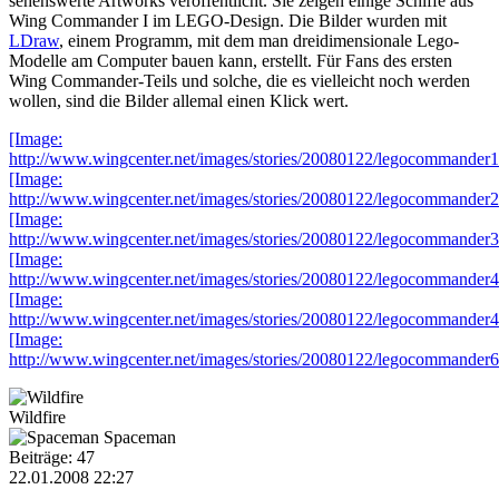
sehenswerte Artworks veröffentlicht. Sie zeigen einige Schiffe aus
Wing Commander I im LEGO-Design. Die Bilder wurden mit
LDraw
, einem Programm, mit dem man dreidimensionale Lego-
Modelle am Computer bauen kann, erstellt. Für Fans des ersten
Wing Commander-Teils und solche, die es vielleicht noch werden
wollen, sind die Bilder allemal einen Klick wert.
[Image:
http://www.wingcenter.net/images/stories/20080122/legocommander
[Image:
http://www.wingcenter.net/images/stories/20080122/legocommander
[Image:
http://www.wingcenter.net/images/stories/20080122/legocommander
[Image:
http://www.wingcenter.net/images/stories/20080122/legocommander
[Image:
http://www.wingcenter.net/images/stories/20080122/legocommander
[Image:
http://www.wingcenter.net/images/stories/20080122/legocommander
Wildfire
Spaceman
Beiträge: 47
22.01.2008 22:27