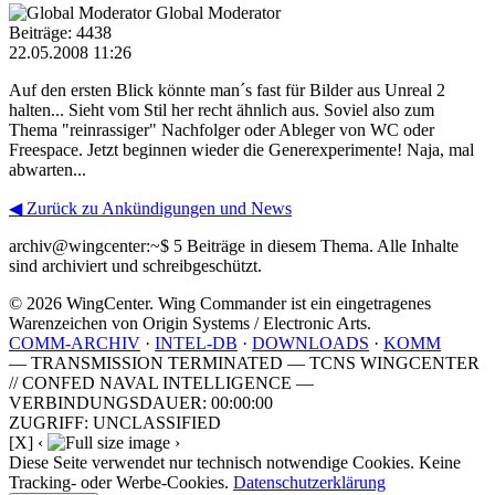
Global Moderator
Beiträge: 4438
22.05.2008 11:26
Auf den ersten Blick könnte man´s fast für Bilder aus Unreal 2
halten... Sieht vom Stil her recht ähnlich aus. Soviel also zum
Thema "reinrassiger" Nachfolger oder Ableger von WC oder
Freespace. Jetzt beginnen wieder die Generexperimente! Naja, mal
abwarten...
◀ Zurück zu Ankündigungen und News
archiv@wingcenter:~$
5 Beiträge in diesem Thema. Alle Inhalte
sind archiviert und schreibgeschützt.
© 2026 WingCenter. Wing Commander ist ein eingetragenes
Warenzeichen von Origin Systems / Electronic Arts.
COMM-ARCHIV
·
INTEL-DB
·
DOWNLOADS
·
KOMM
— TRANSMISSION TERMINATED — TCNS WINGCENTER
// CONFED NAVAL INTELLIGENCE —
VERBINDUNGSDAUER: 00:00:00
ZUGRIFF: UNCLASSIFIED
[X]
‹
›
Diese Seite verwendet nur technisch notwendige Cookies. Keine
Tracking- oder Werbe-Cookies.
Datenschutzerklärung