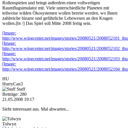
Rollenspielen und bringt außerdem einen vollwertigen
Raumflugsimulator mit. Viele unterschiedliche Planeten mit
teilweise wilden Ökosystemen wollen bereist werden, wo Ihnen
zahlreiche bizarre und gefährliche Lebewesen an den Kragen
wollen.[br /] Das Spiel soll Mitte 2008 fertig sein.
[Image:
http://www.wingcenter.net/images/stories/20080521/2008052101_thu
[Image:
http://www.wingcenter.net/images/stories/20080521/2008052102_thu
[Image:
http://www.wingcenter.net/images/stories/20080521/2008052103_thu
[Image:
http://www.wingcenter.net/images/stories/20080521/2008052104_thu
HU
HurryCan3
Staff
Beiträge: 280
21.05.2008 19:17
Sieht interessant aus. Mal abwarten...
Tolwyn