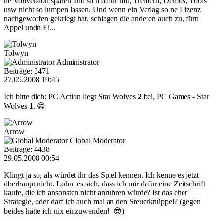
ne Vollversion sparen und sich dafür mit, Treibern, Demos, Tools
usw nicht so lumpen lassen. Und wenn ein Verlag so ne Lizenz
nachgeworfen gekriegt hat, schlagen die anderen auch zu, fürn
Appel undn Ei...
Tolwyn
Administrator
Beiträge: 3471
27.05.2008 19:45
Ich bitte dich: PC Action liegt Star Wolves
2
bei, PC Games - Star
Wolves
1
. 😁
Arrow
Global Moderator
Beiträge: 4438
29.05.2008 00:54
Klingt ja so, als würdet ihr das Spiel kennen. Ich kenne es jetzt
überhaupt nicht. Lohnt es sich, dass ich mir dafür eine Zeitschrift
kaufe, die ich ansonsten nicht anrühren würde? Ist das eher
Strategie, oder darf ich auch mal an den Steuerknüppel? (gegen
beides hätte ich nix einzuwenden! 😎)