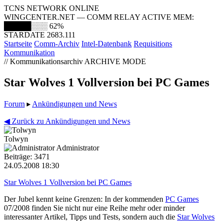
TCNS NETWORK ONLINE
WINGCENTER.NET — COMM RELAY ACTIVE
MEM:
█████░░░
62%
STARDATE 2683.111
Startseite
Comm-Archiv
Intel-Datenbank
Requisitions
Kommunikation
// Kommunikationsarchiv
ARCHIVE MODE
Star Wolves 1 Vollversion bei PC Games
Forum
▸
Ankündigungen und News
◀ Zurück zu Ankündigungen und News
Tolwyn
Administrator
Beiträge: 3471
24.05.2008 18:30
Star Wolves 1 Vollversion bei PC Games
Der Jubel kennt keine Grenzen: In der kommenden
PC Games
07/2008 finden Sie nicht nur eine Reihe mehr oder minder
interessanter Artikel, Tipps und Tests, sondern auch die
Star Wolves