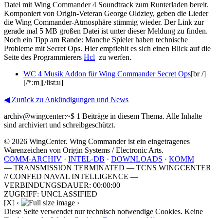
Datei mit Wing Commander 4 Soundtrack zum Runterladen bereit.
Komponiert von Origin-Veteran George Oldziey, geben die Lieder
die Wing Commander-Atmosphäre stimmig wieder. Der Link zur
gerade mal 5 MB großen Datei ist unter dieser Meldung zu finden.
Noch ein Tipp am Rande: Manche Spieler haben technische
Probleme mit Secret Ops. Hier empfiehlt es sich einen Blick auf die
Seite des Programmierers
Hcl
zu werfen.
WC 4 Musik Addon für Wing Commander Secret Ops
[br /]
[/*:m][/list:u]
◀ Zurück zu Ankündigungen und News
archiv@wingcenter:~$
1 Beiträge in diesem Thema. Alle Inhalte
sind archiviert und schreibgeschützt.
© 2026 WingCenter. Wing Commander ist ein eingetragenes
Warenzeichen von Origin Systems / Electronic Arts.
COMM-ARCHIV
·
INTEL-DB
·
DOWNLOADS
·
KOMM
— TRANSMISSION TERMINATED — TCNS WINGCENTER
// CONFED NAVAL INTELLIGENCE —
VERBINDUNGSDAUER: 00:00:00
ZUGRIFF: UNCLASSIFIED
[X]
‹
›
Diese Seite verwendet nur technisch notwendige Cookies. Keine