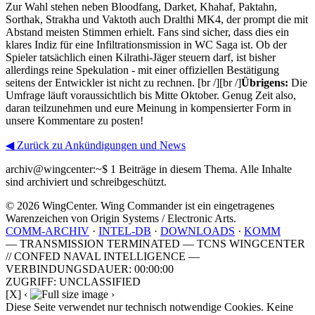
Zur Wahl stehen neben Bloodfang, Darket, Khahaf, Paktahn,
Sorthak, Strakha und Vaktoth auch Dralthi MK4, der prompt die mit
Abstand meisten Stimmen erhielt. Fans sind sicher, dass dies ein
klares Indiz für eine Infiltrationsmission in WC Saga ist. Ob der
Spieler tatsächlich einen Kilrathi-Jäger steuern darf, ist bisher
allerdings reine Spekulation - mit einer offiziellen Bestätigung
seitens der Entwickler ist nicht zu rechnen. [br /][br /]
Übrigens:
Die
Umfrage läuft voraussichtlich bis Mitte Oktober. Genug Zeit also,
daran teilzunehmen und eure Meinung in kompensierter Form in
unsere Kommentare zu posten!
◀ Zurück zu Ankündigungen und News
archiv@wingcenter:~$
1 Beiträge in diesem Thema. Alle Inhalte
sind archiviert und schreibgeschützt.
© 2026 WingCenter. Wing Commander ist ein eingetragenes
Warenzeichen von Origin Systems / Electronic Arts.
COMM-ARCHIV
·
INTEL-DB
·
DOWNLOADS
·
KOMM
— TRANSMISSION TERMINATED — TCNS WINGCENTER
// CONFED NAVAL INTELLIGENCE —
VERBINDUNGSDAUER: 00:00:00
ZUGRIFF: UNCLASSIFIED
[X]
‹
›
Diese Seite verwendet nur technisch notwendige Cookies. Keine