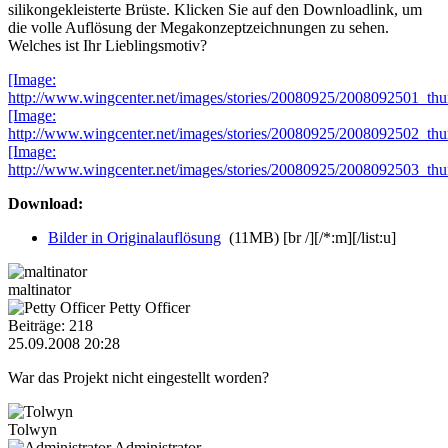
silikongekleisterte Brüste. Klicken Sie auf den Downloadlink, um
die volle Auflösung der Megakonzeptzeichnungen zu sehen.
Welches ist Ihr Lieblingsmotiv?
[Image:
http://www.wingcenter.net/images/stories/20080925/2008092501_thu
[Image:
http://www.wingcenter.net/images/stories/20080925/2008092502_thu
[Image:
http://www.wingcenter.net/images/stories/20080925/2008092503_thu
Download:
Bilder in Originalauflösung
(11MB) [br /][/*:m][/list:u]
maltinator
Petty Officer
Beiträge: 218
25.09.2008 20:28
War das Projekt nicht eingestellt worden?
Tolwyn
Administrator