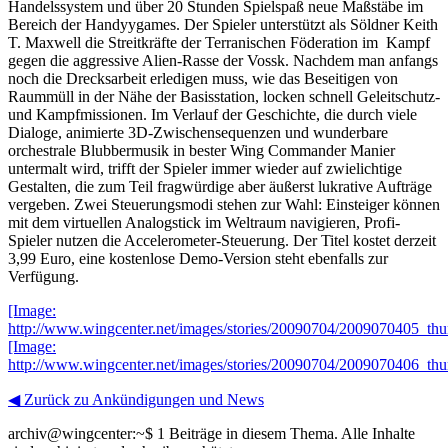
Handelssystem und über 20 Stunden Spielspaß neue Maßstäbe im
Bereich der Handyygames. Der Spieler unterstützt als Söldner Keith
T. Maxwell die Streitkräfte der Terranischen Föderation im Kampf
gegen die aggressive Alien-Rasse der Vossk. Nachdem man anfangs
noch die Drecksarbeit erledigen muss, wie das Beseitigen von
Raummüll in der Nähe der Basisstation, locken schnell Geleitschutz-
und Kampfmissionen. Im Verlauf der Geschichte, die durch viele
Dialoge, animierte 3D-Zwischensequenzen und wunderbare
orchestrale Blubbermusik in bester Wing Commander Manier
untermalt wird, trifft der Spieler immer wieder auf zwielichtige
Gestalten, die zum Teil fragwürdige aber äußerst lukrative Aufträge
vergeben. Zwei Steuerungsmodi stehen zur Wahl: Einsteiger können
mit dem virtuellen Analogstick im Weltraum navigieren, Profi-
Spieler nutzen die Accelerometer-Steuerung. Der Titel kostet derzeit
3,99 Euro, eine kostenlose Demo-Version steht ebenfalls zur
Verfügung.
[Image:
http://www.wingcenter.net/images/stories/20090704/2009070405_thu
[Image:
http://www.wingcenter.net/images/stories/20090704/2009070406_thu
◀ Zurück zu Ankündigungen und News
archiv@wingcenter:~$
1 Beiträge in diesem Thema. Alle Inhalte