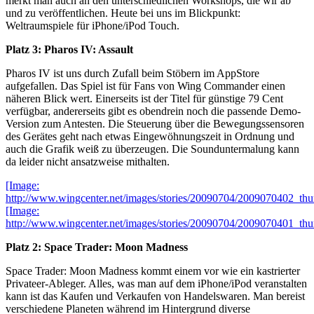
merkt man auch an den unterschiedlichen Workshops, die wir ab
und zu veröffentlichen. Heute bei uns im Blickpunkt:
Weltraumspiele für iPhone/iPod Touch.
Platz 3: Pharos IV: Assault
Pharos IV ist uns durch Zufall beim Stöbern im AppStore
aufgefallen. Das Spiel ist für Fans von Wing Commander einen
näheren Blick wert. Einerseits ist der Titel für günstige 79 Cent
verfügbar, andererseits gibt es obendrein noch die passende Demo-
Version zum Antesten. Die Steuerung über die Bewegungssensoren
des Gerätes geht nach etwas Eingewöhnungszeit in Ordnung und
auch die Grafik weiß zu überzeugen. Die Sounduntermalung kann
da leider nicht ansatzweise mithalten.
[Image:
http://www.wingcenter.net/images/stories/20090704/2009070402_thu
[Image:
http://www.wingcenter.net/images/stories/20090704/2009070401_thu
Platz 2: Space Trader: Moon Madness
Space Trader: Moon Madness kommt einem vor wie ein kastrierter
Privateer-Ableger. Alles, was man auf dem iPhone/iPod veranstalten
kann ist das Kaufen und Verkaufen von Handelswaren. Man bereist
verschiedene Planeten während im Hintergrund diverse