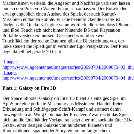
Mechanismen werkeln, die Angebot und Nachfrage variieren lassen
und so den Preis von Waren dynamisch anpassen. Der Entwickler
erwägt angeblich einen Ausbau des Spiels, der auch Kampf-
Missionen enthalten könnte. Für die beeindruckende Grafik ist
übrigens die Quake 3-Engine verantwortlich, die zeigt, dass iPhone
und iPod Touch sich nicht hinter Nintendo DS und Playstation
Portable verstecken müssen. Gesteuert wird über zwei
Touchflächen: der rechte Daumen gibt die Blickrichtung vor, der
linke steuert die Spielfigur in vertrauter Ego-Perspektive. Der Preis
liegt aktuell bei gerade 79 Cent.
[Image:
http://www.wingcenter.net/images/stories/20090704/2009070403_thu
[Image:
http://www.wingcenter.net/images/stories/20090704/2009070404_thu
Platz 1: Galaxy on Fire 3D
Der Space Shooter Galaxy on Fire 3D bietet als einziges Spiel im
AppStore eine perfekte Mischung aus Missionen, Handel, freier
Erkundung und Schiff-gegen-Schiff-Kampf und erinnert damit
unweigerlich an Wing Commander Privateer. Zwar reicht das Spiel
nicht an die Qualität der Vorlage ran setzt aber mit spektakulärer 3D-
Grafik, einer riesigen Galaxie von hunderten Planeten und
Raumstationen, spannender Story, einem umfangreichem