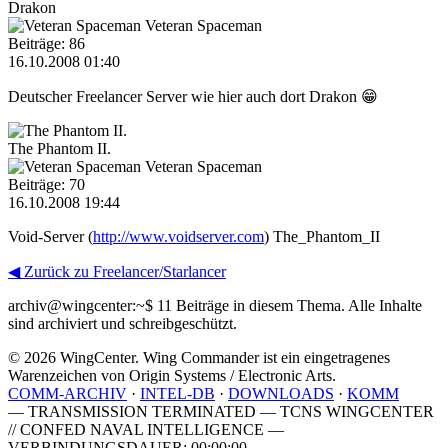
Drakon
Veteran Spaceman
Beiträge: 86
16.10.2008 01:40
Deutscher Freelancer Server wie hier auch dort Drakon 😁
The Phantom II.
Veteran Spaceman
Beiträge: 70
16.10.2008 19:44
Void-Server (
http://www.voidserver.com
) The_Phantom_II
◀ Zurück zu Freelancer/Starlancer
archiv@wingcenter:~$
11 Beiträge in diesem Thema. Alle Inhalte
sind archiviert und schreibgeschützt.
© 2026 WingCenter. Wing Commander ist ein eingetragenes
Warenzeichen von Origin Systems / Electronic Arts.
COMM-ARCHIV
·
INTEL-DB
·
DOWNLOADS
·
KOMM
— TRANSMISSION TERMINATED — TCNS WINGCENTER
// CONFED NAVAL INTELLIGENCE —
VERBINDUNGSDAUER: 00:00:00