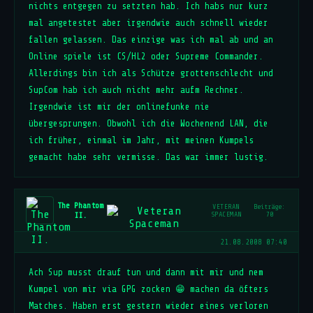
nichts entgegen zu setzten hab. Ich habs nur kurz
mal angetestet aber irgendwie auch schnell wieder
fallen gelassen. Das einzige was ich mal ab und an
Online spiele ist CS/HL2 oder Supreme Commander.
Allerdings bin ich als Schütze grottenschlecht und
SupCom hab ich auch nicht mehr aufm Rechner.
Irgendwie ist mir der onlinefunke nie
übergesprungen. Obwohl ich die Wochenend LAN, die
ich früher, einmal im Jahr, mit meinen Kumpels
gemacht habe sehr vermisse. Das war immer lustig.
The Phantom
VETERAN
Beiträge:
II.
SPACEMAN
70
21.08.2008 07:40
Ach Sup musst drauf tun und dann mit mir und nem
Kumpel von mir via GPG zocken 😁 machen da öfters
Matches. Haben erst gestern wieder eines verloren