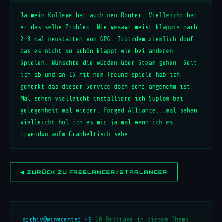
Ja mein Kollege hat auch nen Router. Vielleicht hat
er das selbe Problem. Wie gesagt meist klappts nach
2-3 mal neustarten von GPG. Trotzdem ziemlich doof
das es nicht so schön klappt wie bei anderen
Spielen. Wünschte die würden über Steam gehen. Seit
ich ab und an CS mit nem Freund spiele hab ich
gemerkt das dieser Service doch sehr angenehm ist.
Mal sehen vielleicht installiere ich SupCom bei
gelegenheit mal wieder. Forged Alliance...mal sehen
vielleicht hol ich es mir ja mal wenn ich es
irgendwo aufm Grabbeltisch sehe.
◀ ZURÜCK ZU FREELANCER/STARLANCER
archiv@wingcenter:~$
10 Beiträge in diesem Thema.