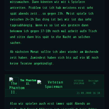
mitzumachen. Dann könnten wir mit 4 Spielern
antretten. Problem ist ich hab meistens erst sehr
spät abends zeit...so gegen 23h. Meist spiele ich
zwischen 24-1h Das ding ist bei mir ist das sehr
tagesabhängig. Wenn es so ist wie gestern dann
bekomem ich gegen 17-18h noch mal arbeit aufn Tisch
und sitze dann bis spät in die Nacht an solchen
sachen.
Ab nächsten Monat sollte ich aber wieder am Wochende
zeit haben. Zumindest haben sich bis auf ein WE noch
keine Termine angekündigt.
The Phantom
VETERAN
Beiträge:
II.
SPACEMAN
70
21.08.2008 16:10
Also wir spielen auch erst immer spät Abends an