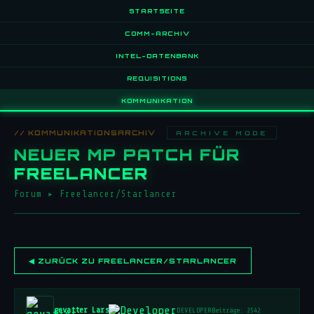
STARTSEITE
COMM-ARCHIV
INTEL-DATENBANK
REQUISITIONS
KOMMUNIKATION
// KOMMUNIKATIONSARCHIV
ARCHIVE MODE
NEUER MP PATCH FÜR
FREELANCER
Forum
▸
Freelancer/Starlancer
◀ ZURÜCK ZU FREELANCER/STARLANCER
gevatter Lars
DEVELOPER
Beiträge: 2542