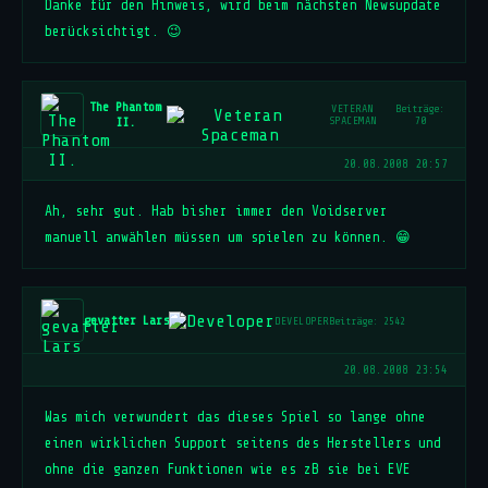
Danke für den Hinweis, wird beim nächsten Newsupdate
berücksichtigt. 😉
The Phantom
VETERAN
Beiträge:
II.
SPACEMAN
70
20.08.2008 20:57
Ah, sehr gut. Hab bisher immer den Voidserver
manuell anwählen müssen um spielen zu können. 😁
gevatter Lars
DEVELOPER
Beiträge: 2542
20.08.2008 23:54
Was mich verwundert das dieses Spiel so lange ohne
einen wirklichen Support seitens des Herstellers und
ohne die ganzen Funktionen wie es zB sie bei EVE