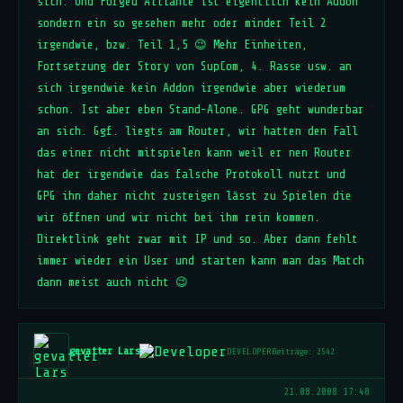
sich. Und Forged Alliance ist eigentlich kein Addon
sondern ein so gesehen mehr oder minder Teil 2
irgendwie, bzw. Teil 1,5 😉 Mehr Einheiten,
Fortsetzung der Story von SupCom, 4. Rasse usw. an
sich irgendwie kein Addon irgendwie aber wiederum
schon. Ist aber eben Stand-Alone. GPG geht wunderbar
an sich. Ggf. liegts am Router, wir hatten den Fall
das einer nicht mitspielen kann weil er nen Router
hat der irgendwie das falsche Protokoll nutzt und
GPG ihn daher nicht zusteigen lässt zu Spielen die
wir öffnen und wir nicht bei ihm rein kommen.
Direktlink geht zwar mit IP und so. Aber dann fehlt
immer wieder ein User und starten kann man das Match
dann meist auch nicht 😉
gevatter Lars
DEVELOPER
Beiträge: 2542
21.08.2008 17:48