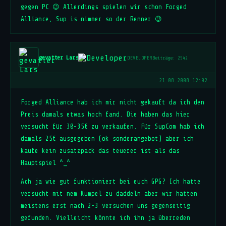
gegen PC 😉 Allerdings spielen wir schon Forged
Alliance, Sup is nimmer so der Renner 😉
gevatter Lars
DEVELOPER
Beiträge: 2542
21.08.2008 12:02
Forged Alliance hab ich mir nicht gekauft da ich den
Preis damals etwas hoch fand. Die haben das hier
versucht für 30-35€ zu verkaufen. Für SupCom hab ich
damals 25€ ausgegeben (ok sonderangebot) aber ich
kaufe kein zusatzpack das teuerer ist als das
Hauptspiel ^_^
Ach ja wie gut funktioniert bei euch GPG? Ich hatte
versucht mit nem Kumpel zu daddeln aber wir hatten
meistens erst nach 2-3 versuchen uns gegenseitig
gefunden. Vielleicht könnte ich ihn ja überreden