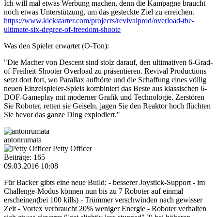
Ich will mal etwas Werbung machen, denn die Kampagne braucht
noch etwas Unterstützung, um das gesteckte Ziel zu erreichen.
https://www.kickstarter.com/projects/revivalprod/overload-the-
ultimate-six-degree-of-freedom-shoote
Was den Spieler erwartet (O-Ton):
"Die Macher von Descent sind stolz darauf, den ultimativen 6-Grad-
of-Freiheit-Shooter Overload zu präsentieren. Revival Productions
setzt dort fort, wo Parallax aufhörte und die Schaffung eines völlig
neuen Einzelspieler-Spiels kombiniert das Beste aus klassischen 6-
DOF-Gameplay mit moderner Grafik und Technologie. Zerstören
Sie Roboter, retten sie Geiseln, jagen Sie den Reaktor hoch flüchten
Sie bevor das ganze Ding explodiert."
antonrumata
Petty Officer
Beiträge: 165
09.03.2016 10:08
Für Backer gibts eine neue Build: - besserer Joystick-Support - im
Challenge-Modus können nun bis zu 7 Roboter auf einmal
erscheinen(bei 100 kills) - Trümmer verschwinden nach gewisser
Zeit - Vortex verbraucht 20% weniger Energie - Roboter verhalten