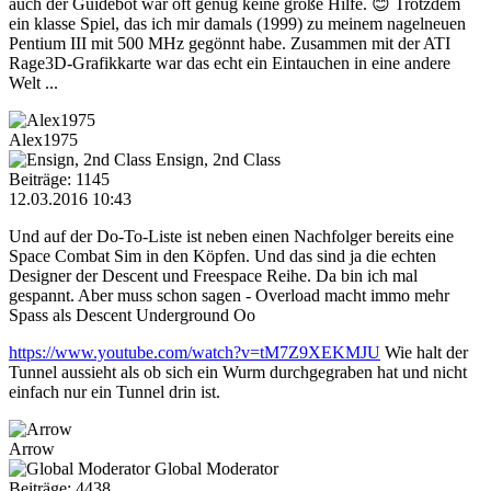
auch der Guidebot war oft genug keine große Hilfe. 😊 Trotzdem
ein klasse Spiel, das ich mir damals (1999) zu meinem nagelneuen
Pentium III mit 500 MHz gegönnt habe. Zusammen mit der ATI
Rage3D-Grafikkarte war das echt ein Eintauchen in eine andere
Welt ...
Alex1975
Ensign, 2nd Class
Beiträge: 1145
12.03.2016 10:43
Und auf der Do-To-Liste ist neben einen Nachfolger bereits eine
Space Combat Sim in den Köpfen. Und das sind ja die echten
Designer der Descent und Freespace Reihe. Da bin ich mal
gespannt. Aber muss schon sagen - Overload macht immo mehr
Spass als Descent Underground Oo
https://www.youtube.com/watch?v=tM7Z9XEKMJU
Wie halt der
Tunnel aussieht als ob sich ein Wurm durchgegraben hat und nicht
einfach nur ein Tunnel drin ist.
Arrow
Global Moderator
Beiträge: 4438