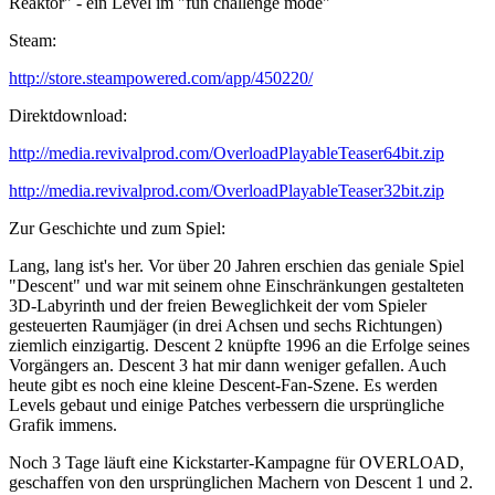
Reaktor" - ein Level im "fun challenge mode"
Steam:
http://store.steampowered.com/app/450220/
Direktdownload:
http://media.revivalprod.com/OverloadPlayableTeaser64bit.zip
http://media.revivalprod.com/OverloadPlayableTeaser32bit.zip
Zur Geschichte und zum Spiel:
Lang, lang ist's her. Vor über 20 Jahren erschien das geniale Spiel
"Descent" und war mit seinem ohne Einschränkungen gestalteten
3D-Labyrinth und der freien Beweglichkeit der vom Spieler
gesteuerten Raumjäger (in drei Achsen und sechs Richtungen)
ziemlich einzigartig. Descent 2 knüpfte 1996 an die Erfolge seines
Vorgängers an. Descent 3 hat mir dann weniger gefallen. Auch
heute gibt es noch eine kleine Descent-Fan-Szene. Es werden
Levels gebaut und einige Patches verbessern die ursprüngliche
Grafik immens.
Noch 3 Tage läuft eine Kickstarter-Kampagne für OVERLOAD,
geschaffen von den ursprünglichen Machern von Descent 1 und 2.