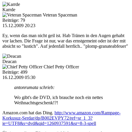
Karrde
Veteran Spaceman
Beiträge: 79
15.12.2009 20:23
Ey, wenn das man nicht geil ist. Hab Tränen in den Augen gehabt
vor lachen. Die Frage ist nur, war das ernstgemeint oder ist der mit
absicht so "lustich". Auf jedenfall herrlich.. "plomp-granateabfeuer"
Deacan
Chief Petty Officer
Beiträge: 499
16.12.2009 05:30
antonrumata schrieb:
Wo gibt's die DVD, ich brauche noch ein nettes
Weihnachtsgeschenk!?!
Amazon.com hat das Ding.
http://www.amazon.com/Rampage-
Korkusuz-Serdar/dp/B002EVPY72/ref=sr_1_3?
ie=UTF8&s=dvd&qid=1260937591&sr=8-3-spell