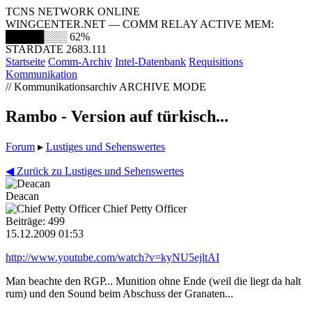
TCNS NETWORK ONLINE
WINGCENTER.NET — COMM RELAY ACTIVE
MEM:
█████░░░
62%
STARDATE 2683.111
Startseite
Comm-Archiv
Intel-Datenbank
Requisitions
Kommunikation
// Kommunikationsarchiv
ARCHIVE MODE
Rambo - Version auf türkisch...
Forum
▸
Lustiges und Sehenswertes
◀ Zurück zu Lustiges und Sehenswertes
Deacan
Chief Petty Officer
Beiträge: 499
15.12.2009 01:53
http://www.youtube.com/watch?v=kyNU5ejltAI
Man beachte den RGP... Munition ohne Ende (weil die liegt da halt
rum) und den Sound beim Abschuss der Granaten...