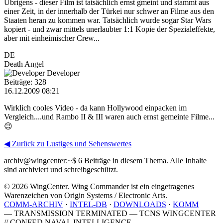
Übrigens - dieser Film ist tatsächlich ernst gmeint und stammt aus
einer Zeit, in der innerhalb der Türkei nur schwer an Filme aus den
Staaten heran zu kommen war. Tatsächlich wurde sogar Star Wars
kopiert - und zwar mittels unerlaubter 1:1 Kopie der Spezialeffekte,
aber mit einheimischer Crew...
DE
Death Angel
Developer
Beiträge: 328
16.12.2009 08:21
Wirklich cooles Video - da kann Hollywood einpacken im
Vergleich....und Rambo II & III waren auch ernst gemeinte Filme...
😉
◀ Zurück zu Lustiges und Sehenswertes
archiv@wingcenter:~$
6 Beiträge in diesem Thema. Alle Inhalte
sind archiviert und schreibgeschützt.
© 2026 WingCenter. Wing Commander ist ein eingetragenes
Warenzeichen von Origin Systems / Electronic Arts.
COMM-ARCHIV
·
INTEL-DB
·
DOWNLOADS
·
KOMM
— TRANSMISSION TERMINATED — TCNS WINGCENTER
// CONFED NAVAL INTELLIGENCE —