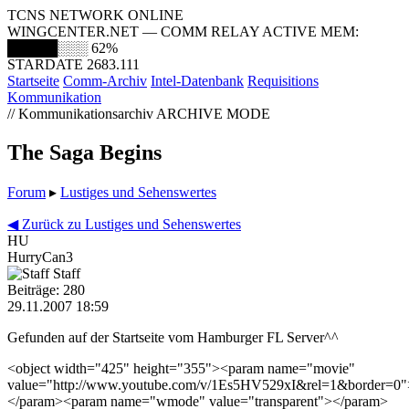
TCNS NETWORK ONLINE
WINGCENTER.NET — COMM RELAY ACTIVE
MEM:
█████░░░
62%
STARDATE 2683.111
Startseite
Comm-Archiv
Intel-Datenbank
Requisitions
Kommunikation
// Kommunikationsarchiv
ARCHIVE MODE
The Saga Begins
Forum
▸
Lustiges und Sehenswertes
◀ Zurück zu Lustiges und Sehenswertes
HU
HurryCan3
Staff
Beiträge: 280
29.11.2007 18:59
Gefunden auf der Startseite vom Hamburger FL Server^^
<object width="425" height="355"><param name="movie"
value="http://www.youtube.com/v/1Es5HV529xI&rel=1&border=0"
</param><param name="wmode" value="transparent"></param>