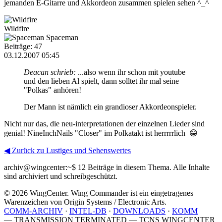
jemanden E-Gitarre und Akkordeon zusammen spielen sehen ^_^
Wildfire
Spaceman
Beiträge: 47
03.12.2007 05:45
Deacan schrieb:
...also wenn ihr schon mit youtube
und den lieben Al spielt, dann solltet ihr mal seine
"Polkas" anhören!
Der Mann ist nämlich ein grandioser Akkordeonspieler.
Nicht nur das, die neu-interpretationen der einzelnen Lieder sind
genial! NineInchNails "Closer" im Polkatakt ist herrrrrlich 😁
◀ Zurück zu Lustiges und Sehenswertes
archiv@wingcenter:~$
12 Beiträge in diesem Thema. Alle Inhalte
sind archiviert und schreibgeschützt.
© 2026 WingCenter. Wing Commander ist ein eingetragenes
Warenzeichen von Origin Systems / Electronic Arts.
COMM-ARCHIV
·
INTEL-DB
·
DOWNLOADS
·
KOMM
— TRANSMISSION TERMINATED — TCNS WINGCENTER