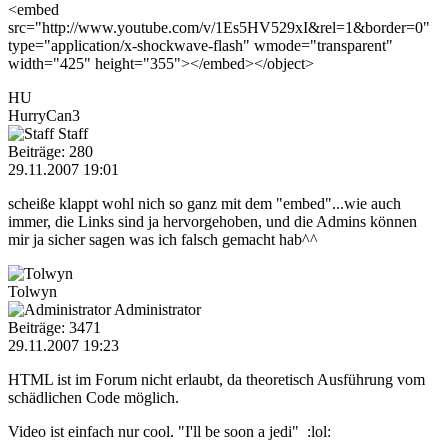
<embed
src="http://www.youtube.com/v/1Es5HV529xI&rel=1&border=0"
type="application/x-shockwave-flash" wmode="transparent"
width="425" height="355"></embed></object>
HU
HurryCan3
Staff
Beiträge: 280
29.11.2007 19:01
scheiße klappt wohl nich so ganz mit dem "embed"...wie auch
immer, die Links sind ja hervorgehoben, und die Admins können
mir ja sicher sagen was ich falsch gemacht hab^^
Tolwyn
Administrator
Beiträge: 3471
29.11.2007 19:23
HTML ist im Forum nicht erlaubt, da theoretisch Ausführung vom
schädlichen Code möglich.
Video ist einfach nur cool. "I'll be soon a jedi" :lol: